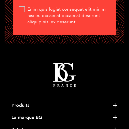
Enim quis fugiat consequat elit minim
nisi eu occaecat occaecat deserunt
aliquip nisi ex deserunt.
Produits
La marque BG