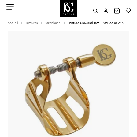
Aller
au
contenu
Menu
Accueil
Ligatures
Saxophone
Ligature Universal Jazz - Plaquée or 24K