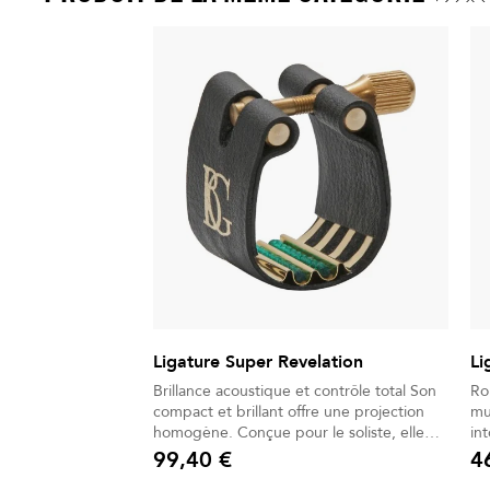
Ligature Super Revelation
Li
Brillance acoustique et contrôle total Son
Ro
compact et brillant offre une projection
musique Son 
homogène. Conçue pour le soliste, elle
into
allie puissance et précision. Articulation
pr
99,40 €
4
Prix
Prix
fluide et réactive pour un staccato naturel.
ensemble.