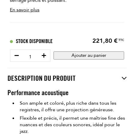
serrage précis et puissant.
En savoir plus
221,80 €
Prix
STOCK DISPONIBLE
TTC
−
+
Ajouter au panier
DESCRIPTION DU PRODUIT
Performance acoustique
Son ample et coloré, plus riche dans tous les
registres, il offre une projection généreuse.
Flexible et précis, il permet une maîtrise fine des
nuances et des couleurs sonores, idéal pour le
jazz.