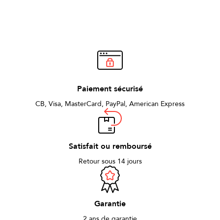
La plaque en or 24 carats optimise la
cla
vibration de l’anche. Le tissu et la
et
cordelette réduisent les vibrations
équilibre. 
parasites.
si
Paiement sécurisé
CB, Visa, MasterCard, PayPal, American Express
Satisfait ou remboursé
Retour sous 14 jours
Garantie
2 ans de garantie