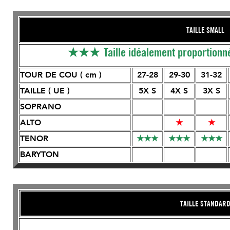
TAILLE SMALL 
★★★
Taille idéalement proportionn
TOUR DE COU ( cm )
27-28
29-30
31-32
TAILLE ( UE )
5X S
4X S
3X S
SOPRANO
ALTO
★
★
TENOR
★
★
★
★
★
★
★
★
★
BARYTON
TAILLE STANDARD