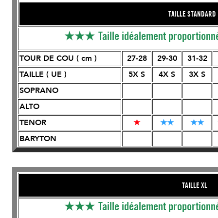
TAILLE STANDARD
★★★
Taille idéalement proportionn
TOUR DE COU ( cm )
27-28
29-30
31-32
TAILLE ( UE )
5X S
4X S
3X S
SOPRANO
ALTO
TENOR
★
★
★
★
★
BARYTON
TAILLE XL S
★★★
Taille idéalement proportionn