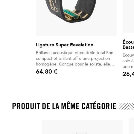
Écouv
Ligature Super Revelation
Bass
Brillance acoustique et contrôle total Son
Écouv
compact et brillant offre une projection
soie à
homogène. Conçue pour le soliste, elle
une m
allie puissance et précision. Articulation
64,80 €
l'inté
26,
Prix
fluide et réactive pour un staccato naturel.
Prix
La plaque en or 24 carats optimise la
vibration de l’anche. Le tissu et la
cordelette réduisent les vibrations parasite
PRODUIT DE LA MÊME CATÉGORIE