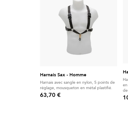
Ha
Harnais Sax - Homme
Ha
Harnais avec sangle en nylon, 5 points de
en
réglage, mousqueton en métal plastifié.
de
63,70 €
pla
1
Prix
Prix