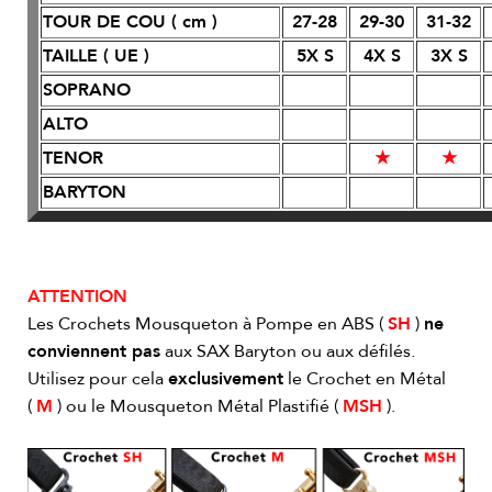
TOUR DE COU ( cm )
27-28
29-30
31-32
TAILLE ( UE )
5X S
4X S
3X S
SOPRANO
ALTO
TENOR
★
★
BARYTON
ATTENTION
Les Crochets Mousqueton à Pompe en ABS (
SH
)
ne
conviennent pas
aux SAX Baryton ou aux défilés.
Utilisez pour cela
exclusivement
le Crochet en Métal
(
M
) ou le Mousqueton Métal Plastifié (
MSH
).