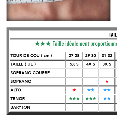
TA
★★★
Taille idéalement proportionn
TOUR DE COU ( cm )
27-28
29-30
31-32
TAILLE ( UE )
5X S
4X S
3X S
SOPRANO COURBE
SOPRANO
★
ALTO
★
★
★
★
★
TENOR
★
★
★
★
★
★
★
★
BARYTON