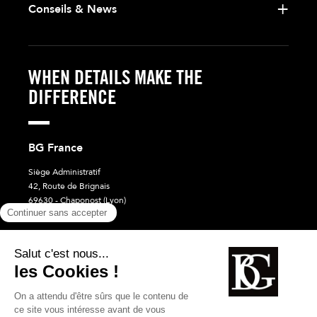
Conseils & News
WHEN DETAILS MAKE THE
DIFFERENCE
BG France
Siège Administratif
42, Route de Brignais
69630 - Chaponost (Lyon)
France
Besoin d'aide ?
+33 4 78 56 86 00
Ecrivez-nous
PROFITER