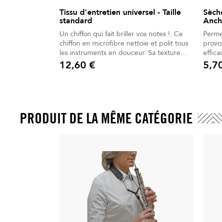
Tissu d'entretien universel - Taille
Sèche
standard
Anch
Un chiffon qui fait briller vos notes !. Ce
Perme
chiffon en microfibre nettoie et polit tous
provoq
les instruments en douceur. Sa texture
effic
ultra fine protège vernis et placages.
papier
12,60 €
5,7
Prix
Prix
Lavable et durable, il reste efficace même
après un usage intensif. Polyvalent, il
convient aussi aux surfaces délicates. Un
accessoire indispensable pour garder vos
instruments brillants et protégés.
PRODUIT DE LA MÊME CATÉGORIE