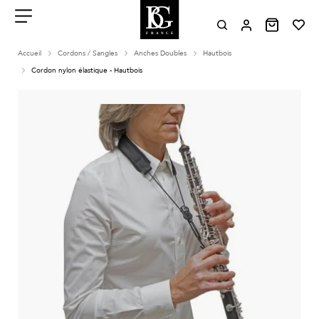
Aller
au
contenu
Menu
Accueil
Cordons / Sangles
Anches Doubles
Hautbois
Cordon nylon élastique - Hautbois