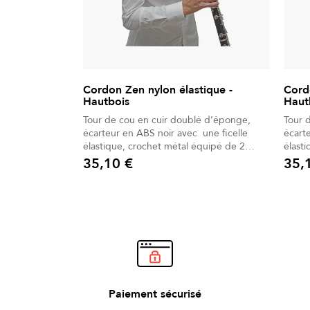
Cordon Zen nylon élastique -
Cord
Hautbois
Haut
Tour de cou en cuir doublé d’éponge,
Tour 
écarteur en ABS noir avec une ficelle
écart
élastique, crochet métal équipé de 2
élast
connecteurs en cuir.
conne
35,10 €
35,
Prix
Prix
Paiement sécurisé