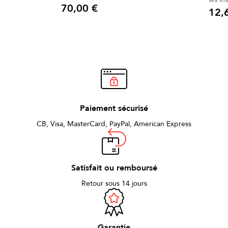
70,00 €
ultra 
12,
Prix
Prix
Lavabl
après un 
convie
acces
instru
Paiement sécurisé
CB, Visa, MasterCard, PayPal, American Express
Satisfait ou remboursé
Retour sous 14 jours
Garantie