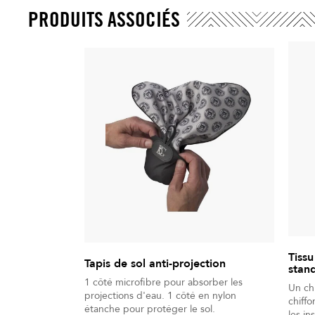
PRODUITS ASSOCIÉS
Tissu
Tapis de sol anti-projection
stan
1 côté microfibre pour absorber les
Un chif
projections d'eau. 1 côté en nylon
chiffo
étanche pour protéger le sol.
les inst