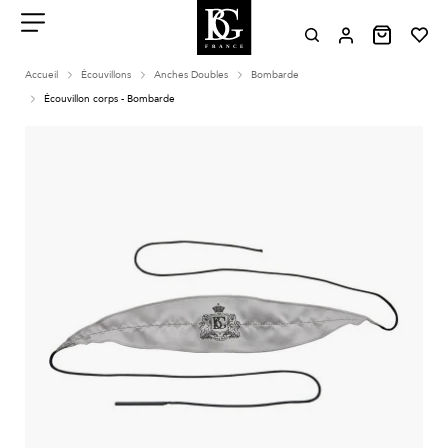
Aller
au
contenu
Menu
Accueil
Écouvillons
Anches Doubles
Bombarde
Écouvillon corps - Bombarde