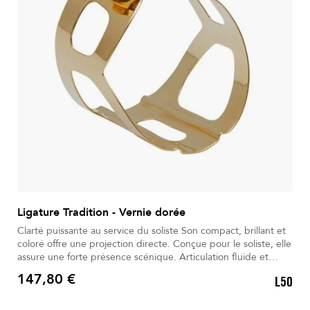
Ligature Tradition - Vernie dorée
Clarté puissante au service du soliste Son compact, brillant et
coloré offre une projection directe. Conçue pour le soliste, elle
assure une forte présence scénique. Articulation fluide et
homogène pour un jeu expressif naturel. Le métal verni or
147,80 €
L50
avec rainures favorise la vibration. La vis unique assure un
Prix
serrage simple et précis.