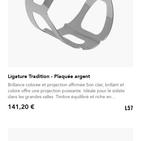
Ligature Tradition - Plaquée argent
Brillance colorée et projection affirmée Son clair, brillant et
coloré offre une projection puissante. Idéale pour le soliste
dans les grandes salles. Timbre équilibré et riche en
harmoniques expressives. Le métal plaqué argent favorise une
141,20 €
L57
vibration optimale. La vis unique permet un serrage simple,
Prix
précis et rapide.