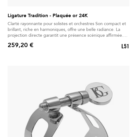
Ligature Tradition - Plaquée or 24K
Clarté rayonnante pour solistes et orchestres Son compact et
brillant, riche en harmoniques, offre une belle radiance. La
projection directe garantit une présence scénique affirmée.
Parfaite pour les solistes comme pour les orchestres exigeants.
259,20 €
L51
Le métal plaqué or 24 carats favorise une vibration optimale.
Prix
La vis unique permet un serrage simple, précis et rapide.