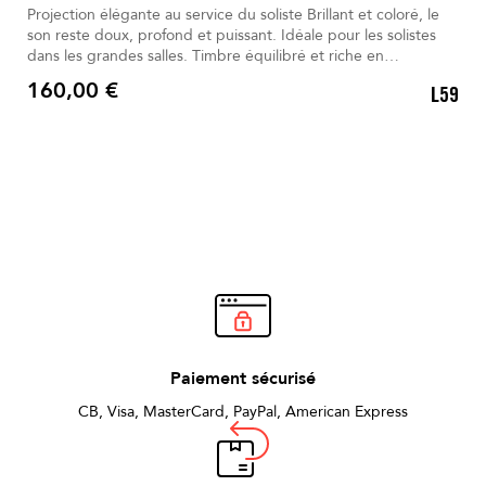
Projection élégante au service du soliste Brillant et coloré, le
son reste doux, profond et puissant. Idéale pour les solistes
dans les grandes salles. Timbre équilibré et riche en
harmoniques expressives. Le métal or rose avec rainures
160,00 €
L59
favorise une vibration optimale. La vis unique assure un
Prix
serrage simple, précis et rapide.
Paiement sécurisé
CB, Visa, MasterCard, PayPal, American Express