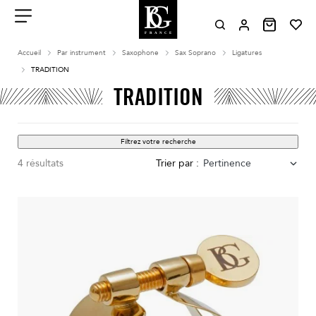
Aller
au
contenu
Menu
Accueil
Par instrument
Saxophone
Sax Soprano
Ligatures
TRADITION
TRADITION
Filtrez votre recherche
4 résultats
Trier par :
Pertinence