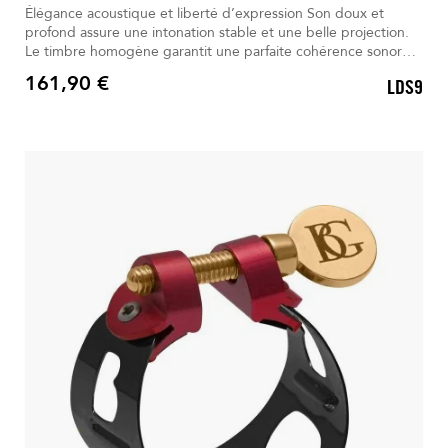
Élégance acoustique et liberté d’expression Son doux et
profond assure une intonation stable et une belle projection.
Le timbre homogène garantit une parfaite cohérence sonore.
Idéale pour le soliste, elle offre une vibration ample en
161,90 €
LDS9
grandes salles. La finition or rose élégante favorise une
Prix
vibration optimale. Rainures et inserts assurent stabilité et
grande précision.