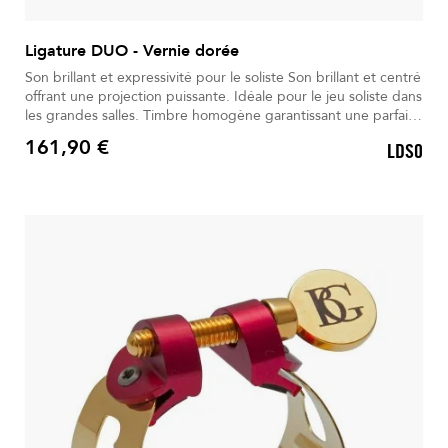
Ligature DUO - Vernie dorée
Son brillant et expressivité pour le soliste Son brillant et centré
offrant une projection puissante. Idéale pour le jeu soliste dans
les grandes salles. Timbre homogène garantissant une parfaite
cohérence sonore. Vernis or assurant protection durable et
161,90 €
LDS0
transmission optimale. Quatre rainures favorisant une vibration
Prix
optimale de l’anche.