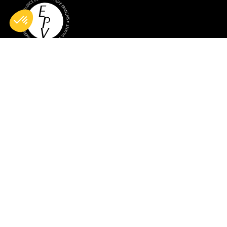
Tous droits réservés © 2026 BG France
Mentions
Conditions générales de
Gestion des
légales
vente
cookies