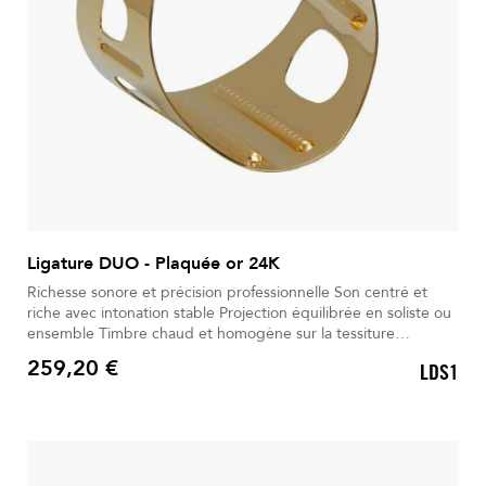
Ligature DUO - Plaquée or 24K
Richesse sonore et précision professionnelle Son centré et
riche avec intonation stable Projection équilibrée en soliste ou
ensemble Timbre chaud et homogène sur la tessiture
Plaquage or 24 carats optimisant la vibration Inserts souples et
259,20 €
LDS1
vis unique pour serrage précis
Prix