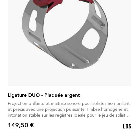
Ligature DUO - Plaquée argent
Projection brillante et maîtrise sonore pour solistes Son brillant
et précis avec une projection puissante Timbre homogène et
intonation stable sur les registres Idéale pour le jeu de soliste
en grandes salles Plaquage argent garantissant durabilité et
149,50 €
LDS
qualité sonore Rainures et inserts optimisant stabilité et
Prix
vibration