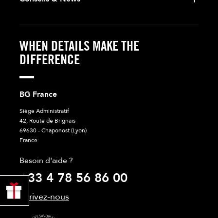
WHEN DETAILS MAKE THE
DIFFERENCE
BG France
Siège Administratif
42, Route de Brignais
69630 - Chaponost (Lyon)
France
Besoin d'aide ?
+33 4 78 56 86 00
PROFITER
DE 10% !
Ecrivez-nous