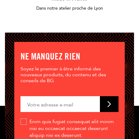
Dans notre atelier proche de Lyon
NE MANQUEZ RIEN
Soyez le premier à être informé des
nouveaux produits, du contenu et des
conseils de BG.
Enim quis fugiat consequat elit minim
nisi eu occaecat occaecat deserunt
aliquip nisi ex deserunt.