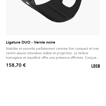
Ligature DUO - Vernie noire
Stabilité et sonorité parfaitement centrée Son compact et très
centré assure intonation stable et projection. Le timbre
homogène et équilibré offre une présence affirmée. Conçue
pour le soliste, elle favorise une vibration ample. Le vernis noir
158,70 €
LDSB
élégant assure protection et durabilité. Les rainures et inserts
Prix
optimisent stabilité et vibration.