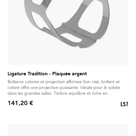
Ligature Tradition - Plaquée argent
Brillance colorée et projection affirmée Son clair, brillant et
coloré offre une projection puissante. Idéale pour le soliste
dans les grandes salles. Timbre équilibré et riche en
harmoniques expressives. Le métal plaqué argent favorise une
141,20 €
L57
vibration optimale. La vis unique permet un serrage simple,
Prix
précis et rapide.