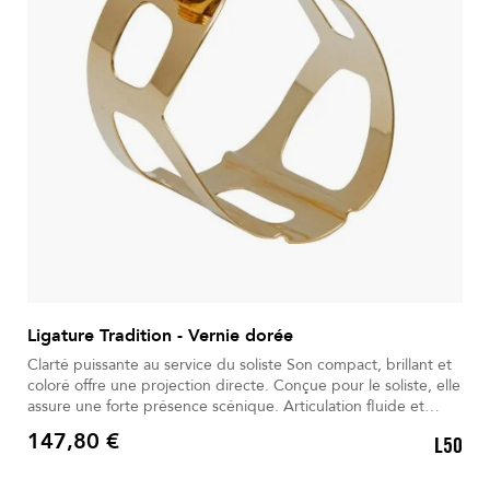
Ligature Tradition - Vernie dorée
Clarté puissante au service du soliste Son compact, brillant et
coloré offre une projection directe. Conçue pour le soliste, elle
assure une forte présence scénique. Articulation fluide et
homogène pour un jeu expressif naturel. Le métal verni or
147,80 €
L50
avec rainures favorise la vibration. La vis unique assure un
Prix
serrage simple et précis.