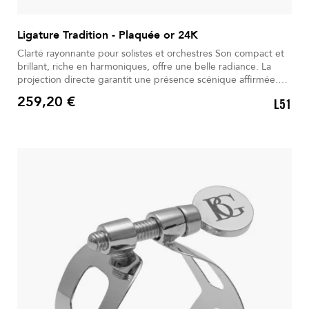
Ligature Tradition - Plaquée or 24K
Clarté rayonnante pour solistes et orchestres Son compact et
brillant, riche en harmoniques, offre une belle radiance. La
projection directe garantit une présence scénique affirmée.
Parfaite pour les solistes comme pour les orchestres exigeants.
259,20 €
L51
Le métal plaqué or 24 carats favorise une vibration optimale.
Prix
La vis unique permet un serrage simple, précis et rapide.