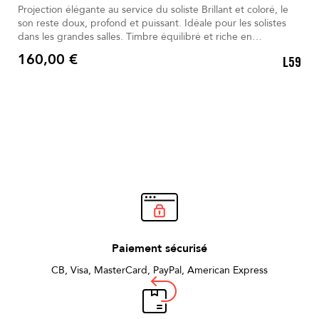
Projection élégante au service du soliste Brillant et coloré, le
son reste doux, profond et puissant. Idéale pour les solistes
dans les grandes salles. Timbre équilibré et riche en
harmoniques expressives. Le métal or rose avec rainures
160,00 €
L59
favorise une vibration optimale. La vis unique assure un
Prix
serrage simple, précis et rapide.
Paiement sécurisé
CB, Visa, MasterCard, PayPal, American Express