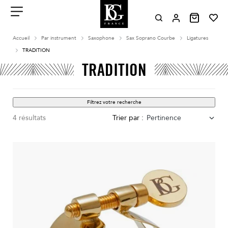
Aller
au
contenu
Menu
Accueil
Par instrument
Saxophone
Sax Soprano Courbe
Ligatures
TRADITION
TRADITION
Filtrez votre recherche
4 résultats
Trier par :
Pertinence