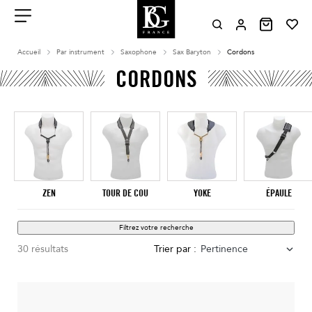
Aller
au
contenu
Menu
Accueil
Par instrument
Saxophone
Sax Baryton
Cordons
CORDONS
ZEN
TOUR DE COU
YOKE
ÉPAULE
Filtrez votre recherche
30 résultats
Trier par :
Pertinence