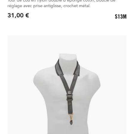
Tour de cou en nylon doublé d’éponge coton, boucle de
réglage avec prise antiglisse, crochet métal.
31,00 €
S13M
Prix