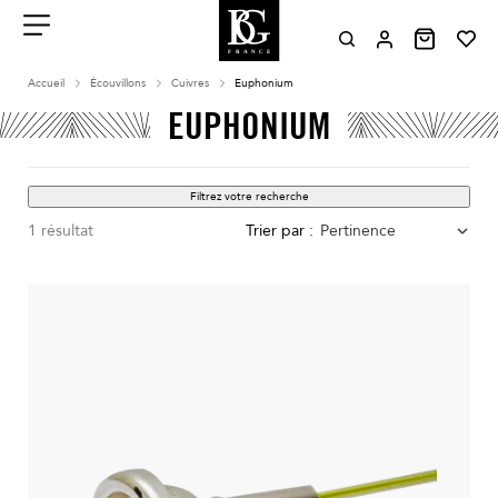
Aller
au
contenu
Menu
Accueil
Écouvillons
Cuivres
Euphonium
EUPHONIUM
Filtrez votre recherche
1 résultat
Trier par :
Pertinence