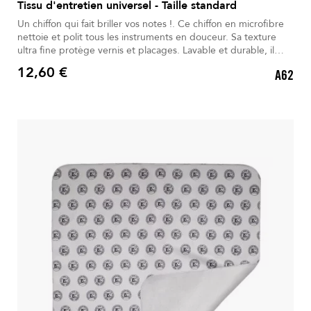
Tissu d'entretien universel - Taille standard
Un chiffon qui fait briller vos notes !. Ce chiffon en microfibre
nettoie et polit tous les instruments en douceur. Sa texture
ultra fine protège vernis et placages. Lavable et durable, il
reste efficace même après un usage intensif. Polyvalent, il
12,60 €
A62
convient aussi aux surfaces délicates. Un accessoire
Prix
indispensable pour garder vos instruments brillants et
protégés.