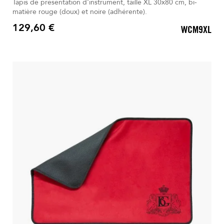
Tapis de présentation d'instrument, taille XL 30x80 cm, bi-
matière rouge (doux) et noire (adhérente).
129,60 €
WCM9XL
Prix