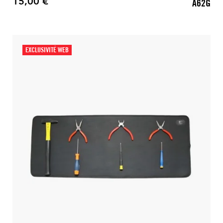
15,00 €
A62G
Prix
EXCLUSIVITÉ WEB