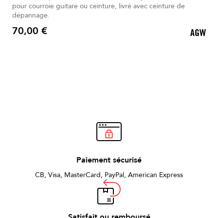
pour courroie guitare ou ceinture, livré avec ceinture de
dépannage.
70,00 €
AGW
Prix
Paiement sécurisé
CB, Visa, MasterCard, PayPal, American Express
Satisfait ou remboursé