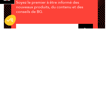
Soyez le premier à être informé des
nouveaux produits, du contenu et des
conseils de BG.
Enim quis fugiat consequat elit minim
nisi eu occaecat occaecat deserunt
aliquip nisi ex deserunt.