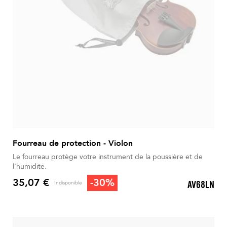
Fourreau de protection - Violon
Le fourreau protège votre instrument de la poussière et de
l’humidité.
35,07 €
-30%
AV68LN
Indisponible
Prix