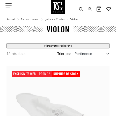
Aller
au
contenu
Menu
Accueil
Par instrument
guitare / Cordes
Violon
VIOLON
Filtrez votre recherche
12 résultats
Trier par :
Pertinence
EXCLUSIVITÉ WEB
PROMO !
RUPTURE DE STOCK