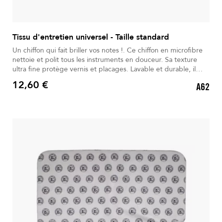
Tissu d'entretien universel - Taille standard
Un chiffon qui fait briller vos notes !. Ce chiffon en microfibre
nettoie et polit tous les instruments en douceur. Sa texture
ultra fine protège vernis et placages. Lavable et durable, il
reste efficace même après un usage intensif. Polyvalent, il
12,60 €
A62
convient aussi aux surfaces délicates. Un accessoire
Prix
indispensable pour garder vos instruments brillants et
protégés.