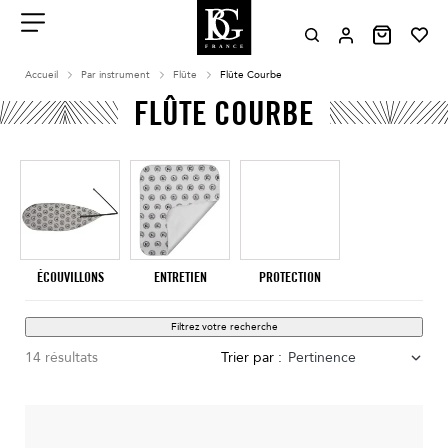
Aller
au
contenu
Menu
Accueil
Par instrument
Flûte
Flûte Courbe
FLÛTE COURBE
ÉCOUVILLONS
ENTRETIEN
PROTECTION
Filtrez votre recherche
14 résultats
Trier par :
Pertinence