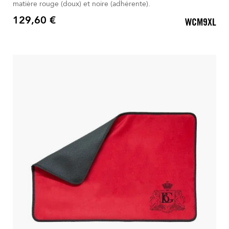
matière rouge (doux) et noire (adhérente).
129,60 €
WCM9XL
Prix