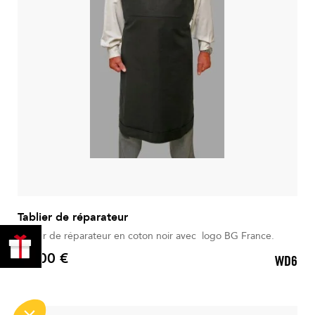
Tablier de réparateur
PROFITER
Tablier de réparateur en coton noir avec logo BG France.
DE 10% !
60,00 €
WD6
Prix