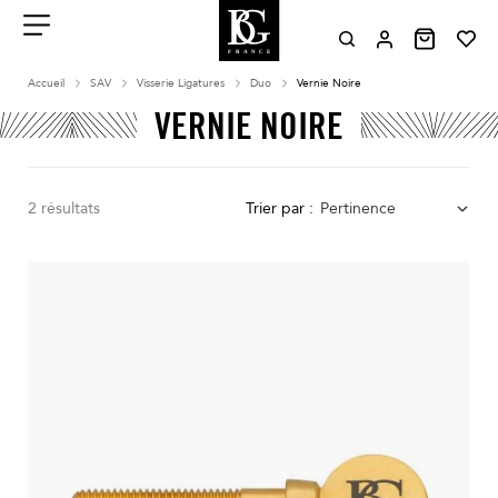
Aller
au
contenu
Menu
Accueil
SAV
Visserie Ligatures
Duo
Vernie Noire
VERNIE NOIRE
2 résultats
Trier par :
Pertinence