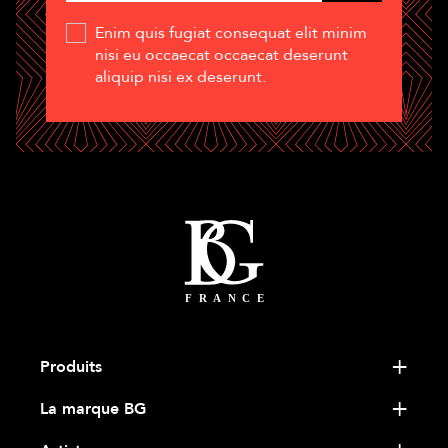
Enim quis fugiat consequat elit minim
nisi eu occaecat occaecat deserunt
aliquip nisi ex deserunt.
Produits
La marque BG