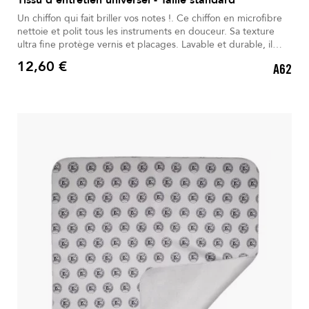
Un chiffon qui fait briller vos notes !. Ce chiffon en microfibre
nettoie et polit tous les instruments en douceur. Sa texture
ultra fine protège vernis et placages. Lavable et durable, il
reste efficace même après un usage intensif. Polyvalent, il
12,60 €
A62
convient aussi aux surfaces délicates. Un accessoire
Prix
indispensable pour garder vos instruments brillants et
protégés.