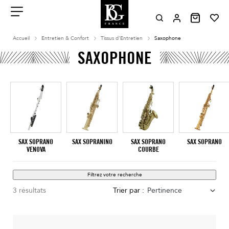
Aller
au
contenu
Menu
Accueil
Entretien & Confort
Tissus d'Entretien
Saxophone
SAXOPHONE
SAX SOPRANO
SAX SOPRANINO
SAX SOPRANO
SAX SOPRANO
VENOVA
COURBE
Filtrez votre recherche
3 résultats
Trier par :
Pertinence