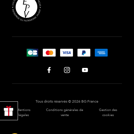
Tous droits réservés © 2026 BG France
PROFITER
Mentions
Conditions générales de
Gestion des
DE 10% !
légales
vente
cookies