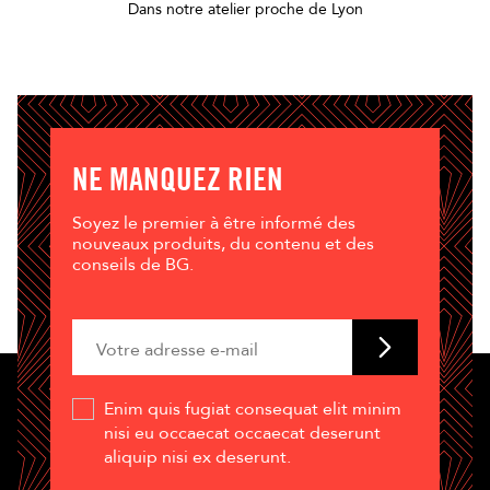
Dans notre atelier proche de Lyon
NE MANQUEZ RIEN
Soyez le premier à être informé des
nouveaux produits, du contenu et des
conseils de BG.
Enim quis fugiat consequat elit minim
nisi eu occaecat occaecat deserunt
aliquip nisi ex deserunt.