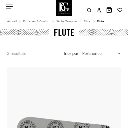
Aller
au
contenu
Menu
Accueil
Entretien & Confort
Sèche Tampons
Flûte
Flute
FLUTE
3 résultats
Trier par :
Pertinence