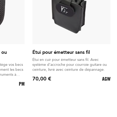
c ou
Étui pour émetteur sans fil
Étui en cuir pour émetteur sans fil. Avec
tège vos becs
système d’accroche pour courroie guitare ou
ceinture, livré avec ceinture de dépannage.
truments à
70,00 €
AGW
Prix
PM
e
 un accès
en
 fiable pour
nnels