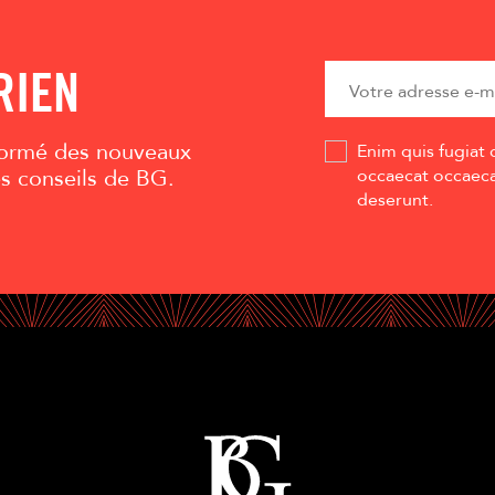
RIEN
nformé des nouveaux
Enim quis fugiat 
es conseils de BG.
occaecat occaecat
deserunt.