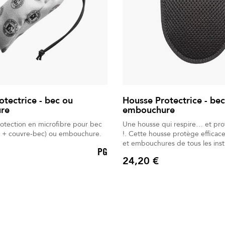
otectrice - bec ou
Housse Protectrice - be
re
embouchure
otection en microfibre pour bec
Une housse qui respire… et pro
re + couvre-bec) ou embouchure.
!. Cette housse protège efficacement les becs
et embouchures de tous les ins
PG
vent. Son tissu mesh 3D respirant préserve le
24,20 €
son tout en évacuant l’humidité. La fermetur
Prix
velcro assure un maintien sûr et
rapide. Compacte, légère et lavable, elle reste
douce et durable dans le temps. Fabriquée 
France, elle offre une protection
musiciens amateurs et professio