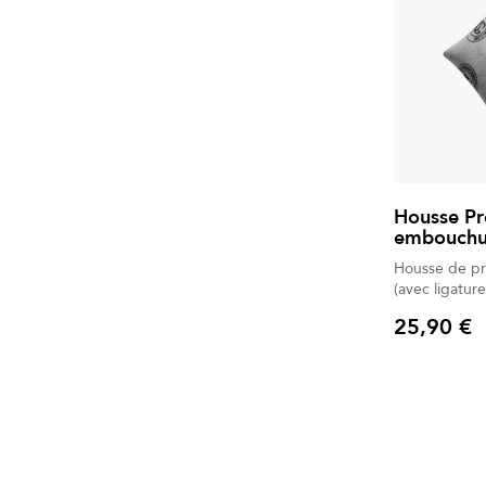
Housse Pr
embouchu
Housse de pr
(avec ligatu
25,90 €
Prix