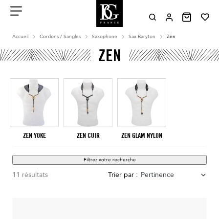
Aller
au
contenu
Menu
Accueil
Cordons / Sangles
Saxophone
Sax Baryton
Zen
ZEN
ZEN YOKE
ZEN CUIR
ZEN GLAM NYLON
Filtrez votre recherche
11 résultats
Trier par :
Pertinence