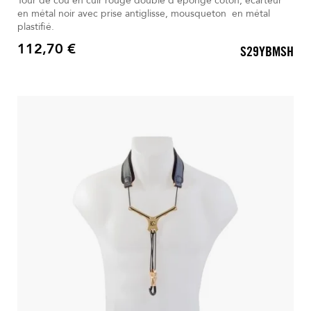
Tour de cou en cuir rouge doublé d’éponge coton, écarteur
en métal noir avec prise antiglisse, mousqueton en métal
plastifié.
112,70 €
S29YBMSH
Prix