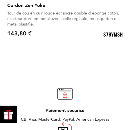
Cordon Zen Yoke
Tour de cou en cuir rouge échancré doublé d’éponge coton,
écarteur doré en métal avec ficelle réglable, mousqueton en
métal plastifié.
143,80 €
S79YMSH
Prix
PROFITER
Paiement sécurisé
DE 10% !
CB, Visa, MasterCard, PayPal, American Express