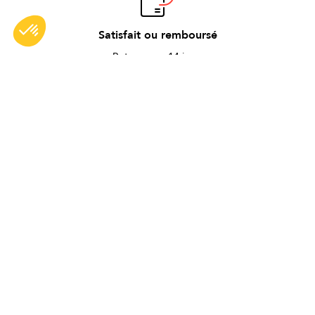
Satisfait ou remboursé
Retour sous 14 jours
Garantie
2 ans de garantie
Made in France
Dans notre atelier proche de Lyon