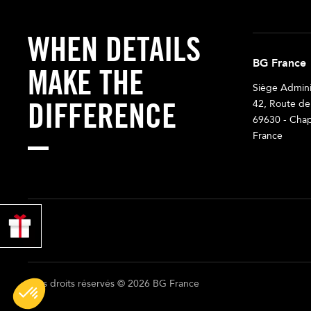
WHEN DETAILS
BG France
MAKE THE
Siège Adminis
DIFFERENCE
42, Route de
69630 - Chap
France
PROFITER
DE 10% !
Tous droits réservés © 2026 BG France