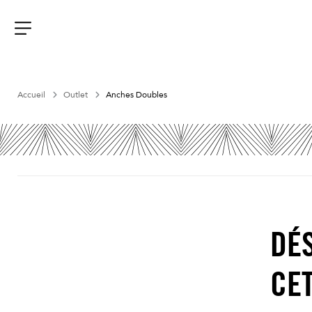
Aller
au
contenu
Menu
Accueil
Outlet
Anches Doubles
DÉS
CE