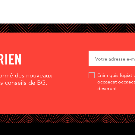
RIEN
nformé des nouveaux
Enim quis fugiat 
es conseils de BG.
occaecat occaecat
deserunt.