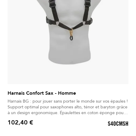
Harnais Confort Sax - Homme
Harnais BG : pour jouer sans porter le monde sur vos épaules !
Support optimal pour saxophones alto, ténor et baryton grâce
à un design ergonomique. Épaulettes en coton éponge pour
absorber la transpiration et réduire les irritations. Sangle
102,40 €
S40CMSH
réglable et mousqueton plastifié assurant maintien stable et
Prix
silencieux. Structure en nylon renforcé et coutures doubles (42
points/cm) pour une durabilité maximale. Robuste et précis,