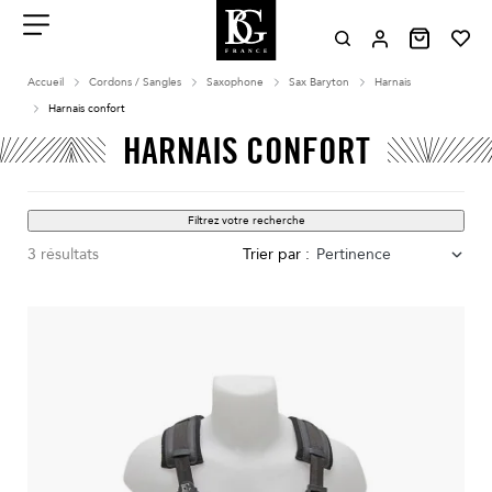
Aller
au
contenu
Menu
Accueil
Cordons / Sangles
Saxophone
Sax Baryton
Harnais
Harnais confort
HARNAIS CONFORT
Filtrez votre recherche
3 résultats
Trier par :
Pertinence