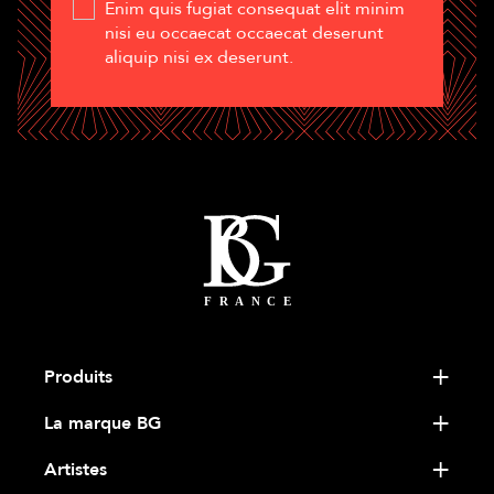
Enim quis fugiat consequat elit minim
nisi eu occaecat occaecat deserunt
aliquip nisi ex deserunt.
Produits
La marque BG
Artistes