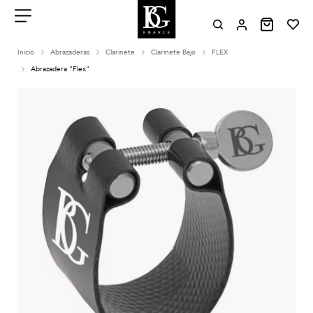
Aller
au
contenu
Menu
Inicio
Abrazaderas
Clarinete
Clarinete Bajo
FLEX
Abrazadera "Flex"