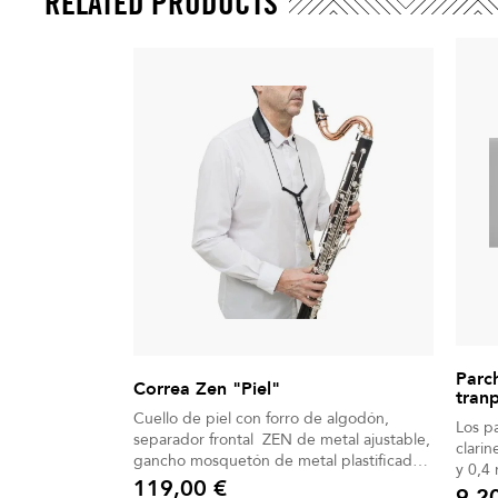
RELATED PRODUCTS
Parc
Correa Zen "Piel"
tran
Cuello de piel con forro de algodón,
Los p
separador frontal ZEN de metal ajustable,
clari
gancho mosquetón de metal plastificado
y 0,4
para evitar arañazos.
119,00 €
bolsa
9,2
Precio