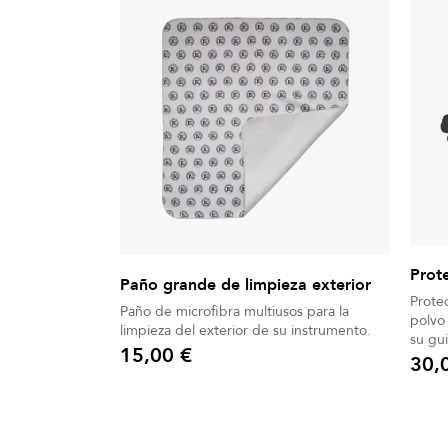
Prote
Paño grande de limpieza exterior
Protector
Paño de microfibra multiusos para la
polvo 
limpieza del exterior de su instrumento.
su guitarra. La mi
15,00 €
perfec
30,
Precio
Precio