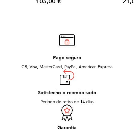
105,00 €
21,
Precio
Precio
Pago seguro
CB, Visa, MasterCard, PayPal, American Express
Satisfecho o reembolsado
Periodo de retiro de 14 días
Garantía