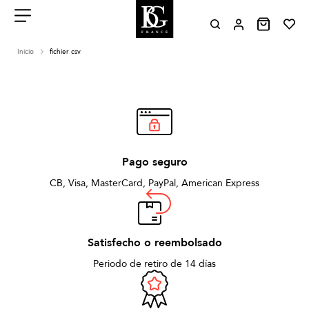
Aller
au
contenu
Menu
Inicio
fichier csv
Pago seguro
CB, Visa, MasterCard, PayPal, American Express
Satisfecho o reembolsado
Periodo de retiro de 14 días