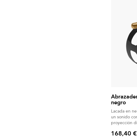
Abrazader
negro
Lacada en ne
un sonido co
168,40 €
Precio