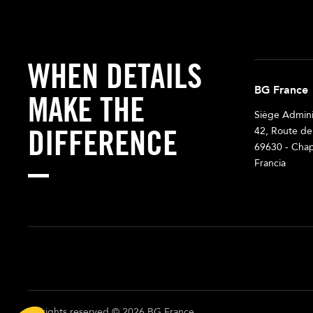
WHEN DETAILS
BG France
MAKE THE
Siège Adminis
DIFFERENCE
42, Route de
69630 - Chap
Francia
All rights reserved © 2026 BG France