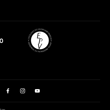
0
kies