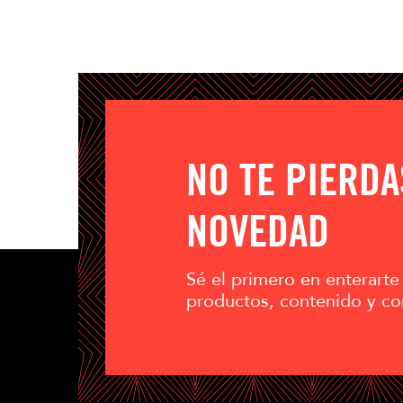
NO TE PIERD
NOVEDAD
Sé el primero en enterarte
productos, contenido y co