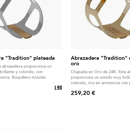
a "Tradition" plateada
Abrazadera "Tradition"
oro
ta abrazadera proporciona un
brillante y colorido, con
Chapada en Oro de 24K. Esta a
proyección directa. Boquillero incluido
proporciona un sonido muy brill
colorido, rico en armónicos con
L90
directa. Boquillero incluido
259,20 €
Precio