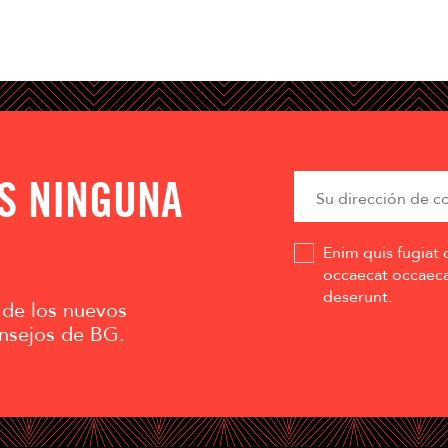
AS NINGUNA
Enim quis fugiat 
occaecat occaecat
deserunt.
 de los nuevos
nsejos de BG.