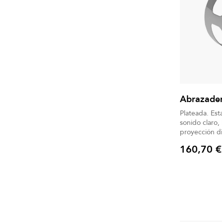
Abrazader
Plateada. Es
sonido claro, 
160,70 €
Precio