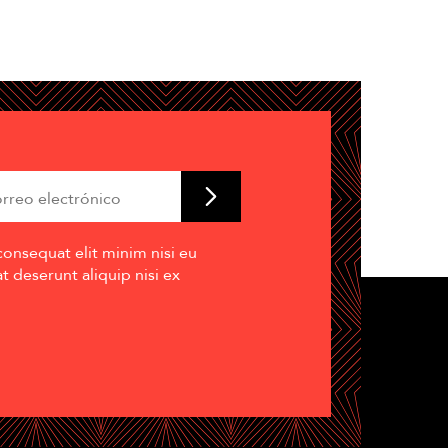
consequat elit minim nisi eu
 deserunt aliquip nisi ex