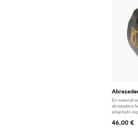
Abrazader
En material si
abrazadera fa
adaptado esp
Boquillero in
46,00 €
Precio