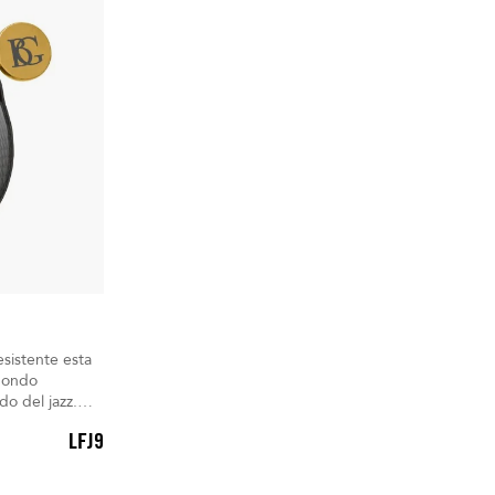
resistente esta
edondo
o del jazz.
LFJ9