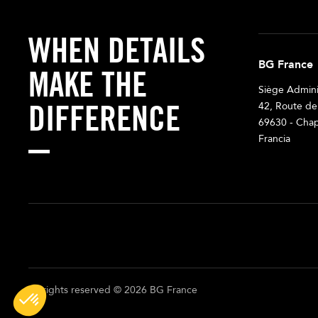
WHEN DETAILS
BG France
MAKE THE
Siège Adminis
DIFFERENCE
42, Route de
69630 - Chap
Francia
All rights reserved © 2026 BG France