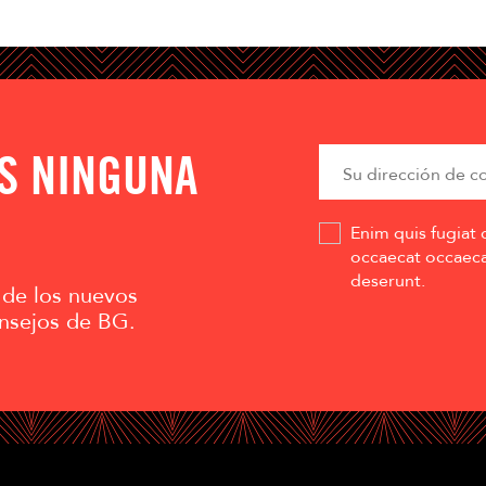
AS NINGUNA
Enim quis fugiat 
occaecat occaecat
deserunt.
 de los nuevos
nsejos de BG.