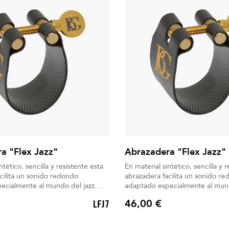
a "Flex Jazz"
Abrazadera "Flex Jazz"
ntético, sencilla y resistente esta
En material sintético, sencilla y 
cilita un sonido redondo
abrazadera facilita un sonido r
ecialmente al mundo del jazz.
adaptado especialmente al mund
cluido
Boquillero incluido
46,00 €
LFJ7
Precio