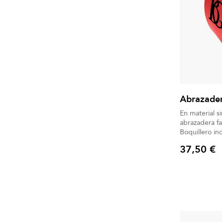
Abrazader
En material si
abrazadera fa
Boquillero in
37,50 €
Precio