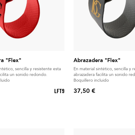
a "Flex"
Abrazadera "Flex"
ntético, sencilla y resistente esta
En material sintético, sencilla y 
cilita un sonido redondo.
abrazadera facilita un sonido re
cluido
Boquillero incluido
37,50 €
LFT9
Precio