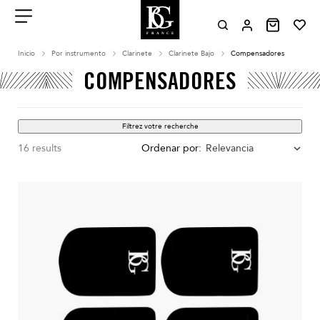
Aller
au
contenu
Menu
Inicio
Por instrumento
Clarinete
Clarinete Bajo
Compensadores
COMPENSADORES
Filtrez votre recherche
16 results
Ordenar por:
Relevancia