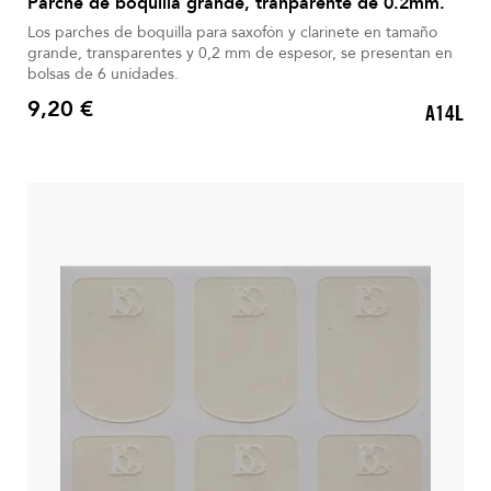
Parche de boquilla grande, tranparente de 0.2mm.
Los parches de boquilla para saxofón y clarinete en tamaño
grande, transparentes y 0,2 mm de espesor, se presentan en
bolsas de 6 unidades.
9,20 €
A14L
Precio