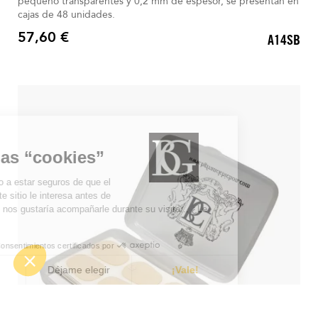
pequeño transparentes y 0,2 mm de espesor, se presentan en
cajas de 48 unidades.
57,60 €
A14SB
Precio