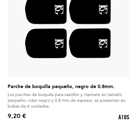
Parche de boquilla pequeño, negro de 0.8mm.
Los parches de boquilla para saxofón y clarinete en tamaño
pequeño, color negro y 0,8 mm de espesor, se presentan en
bolsas de 6 unidades.
9,20 €
A10S
Precio