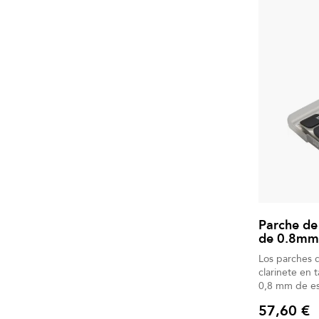
Parche de
de 0.8mm.
Los parches d
clarinete en
0,8 mm de es
48 unidades.
57,60 €
Precio