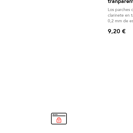
tranparen
Los parches d
clarinete en
0,2 mm de es
6 unidades.
9,20 €
Precio