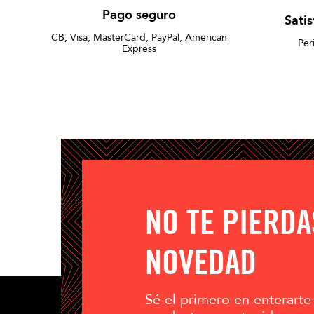
Pago seguro
Sati
CB, Visa, MasterCard, PayPal, American
Per
Express
NO TE PIERD
NOVEDAD
Sé el primero en enterarte