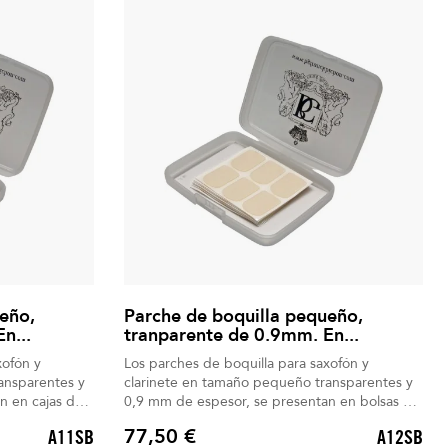
eño,
Parche de boquilla pequeño,
n...
tranparente de 0.9mm. En...
xofón y
Los parches de boquilla para saxofón y
ansparentes y
clarinete en tamaño pequeño transparentes y
n en cajas de
0,9 mm de espesor, se presentan en bolsas de
6 unidades.
77,50 €
A11SB
A12SB
Precio