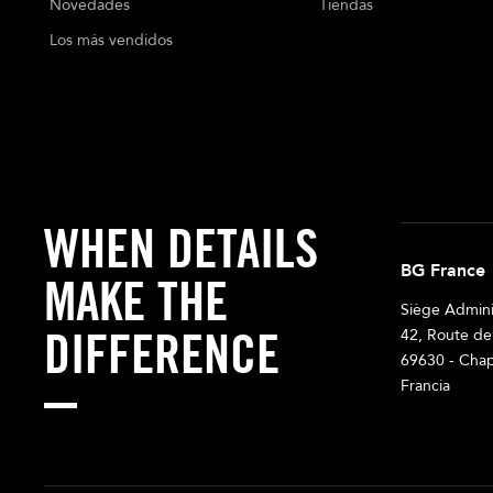
Novedades
Tiendas
Los más vendidos
WHEN DETAILS
BG France
MAKE THE
Siège Adminis
DIFFERENCE
42, Route de
69630 - Chap
Francia