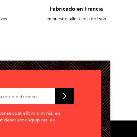
Fabricado en Francia
evos
en nuestro taller cerca de Lyon
consequat elit minim nisi eu
 deserunt aliquip nisi ex