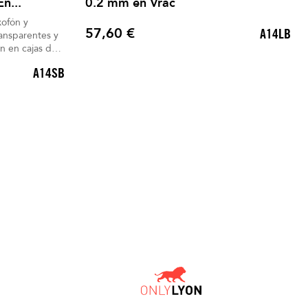
n...
0.2 mm en Vrac
xofón y
57,60 €
A14LB
ansparentes y
Precio
n en cajas de
A14SB