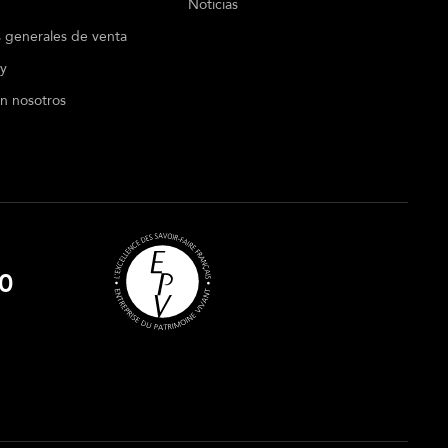
Noticias
 generales de venta
cy
n nosotros
0