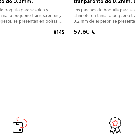
te de 0.2mm.
tranparente de 0.2mm. E
e boquilla para saxofón y
Los parches de boquilla para sa
 tamaño pequeño transparentes y
clarinete en tamaño pequeño tr
pesor, se presentan en bolsas de
0,2 mm de espesor, se presenta
48 unidades.
57,60 €
A14S
Precio