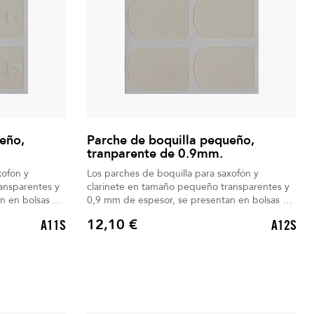
eño,
Parche de boquilla pequeño,
tranparente de 0.9mm.
xofón y
Los parches de boquilla para saxofón y
ansparentes y
clarinete en tamaño pequeño transparentes y
n en bolsas de
0,9 mm de espesor, se presentan en bolsas de
6 unidades.
12,10 €
A11S
A12S
Precio