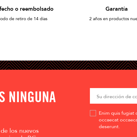
sfecho o reembolsado
Garantía
iodo de retiro de 14 días
2 años en productos nu
AS NINGUNA
Enim quis fugiat 
occaecat occaecat
deserunt.
 de los nuevos