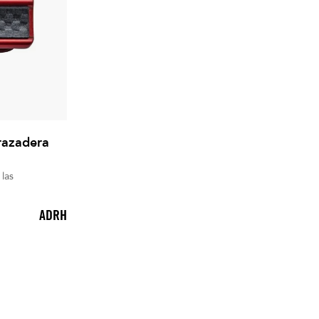
razadera
las
ADRH