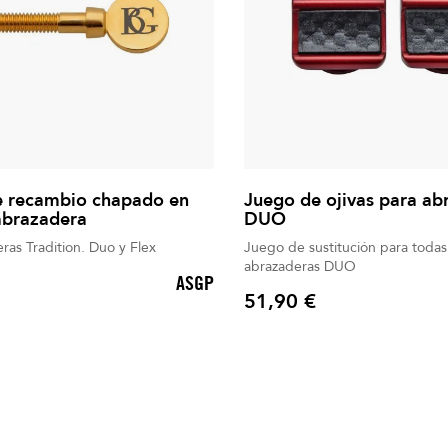
de recambio chapado en
Juego de ojivas para ab
abrazadera
DUO
ras Tradition. Duo y Flex
Juego de sustitución para todas 
abrazaderas DUO
ASGP
51,90 €
Precio