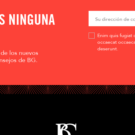
AS NINGUNA
Enim quis fugiat 
occaecat occaecat
deserunt.
 de los nuevos
nsejos de BG.