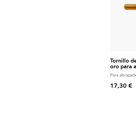
Tornillo 
oro para 
Para abrazade
17,30 €
Precio