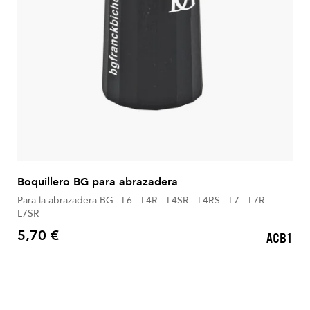
Boquillero BG para abrazadera
Para la abrazadera BG : L6 - L4R - L4SR - L4RS - L7 - L7R -
L7SR
5,70 €
ACB1
Precio