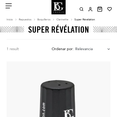
Aller
au
contenu
Menu
Inicio
Repuestos
Boquilleros
Clarinette
Super Révélation
SUPER RÉVÉLATION
1 result
Ordenar por:
Relevancia