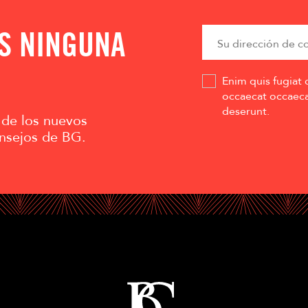
AS NINGUNA
Enim quis fugiat 
occaecat occaecat
deserunt.
 de los nuevos
nsejos de BG.