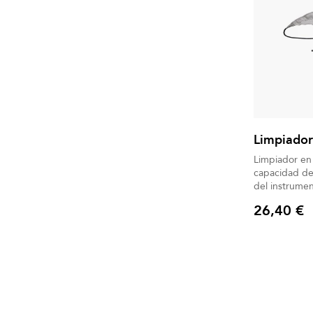
Limpiado
Limpiador en
capacidad de 
del instrumen
26,40 €
Precio