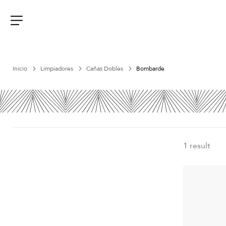
Aller
au
contenu
Menu
Inicio
Limpiadores
Cañas Dobles
Bombarde
1 result