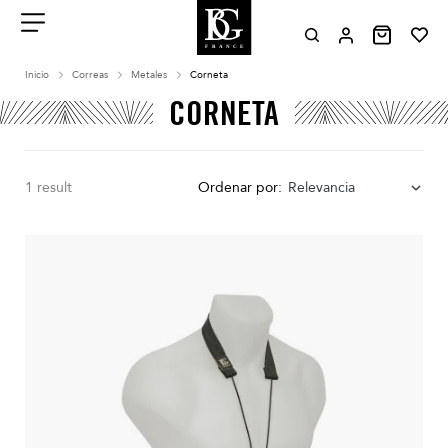
Aller
au
contenu
Menu
Inicio
Correas
Metales
Corneta
CORNETA
1 result
Ordenar por:
Relevancia