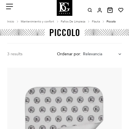
Aller
au
contenu
Menu
Inicio
Mantenimiento y confort
Paños De Limpieza
Flauta
Piccolo
PICCOLO
3 results
Ordenar por:
Relevancia