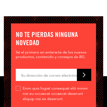
NO TE PIERDAS NINGUNA
NOVEDAD
Sé el primero en enterarte de los nuevos
productos, contenido y consejos de BG.
Enim quis fugiat consequat elit minim
nisi eu occaecat occaecat deserunt
aliquip nisi ex deserunt.