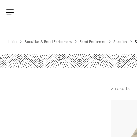
Aller
au
contenu
Menu
Inicio
Boquillas & Reed Performers
Reed Performer
Saxofón
S
2 results