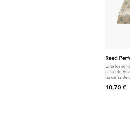
Reed Perf
Evita los soni
cañas de baja calidad. Prol
las cañas de 
10,70 €
Precio