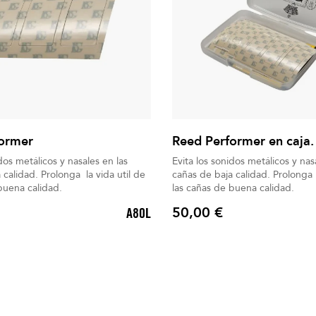
ormer
Reed Performer en caja.
dos metálicos y nasales en las
Evita los sonidos metálicos y nas
onga la vida util de
cañas de baja calidad. Prolonga la vida util de
buena calidad.
las cañas de buena calidad.
50,00 €
A80L
Precio