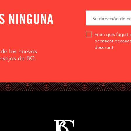
AS NINGUNA
Enim quis fugiat 
occaecat occaecat
deserunt.
 de los nuevos
nsejos de BG.