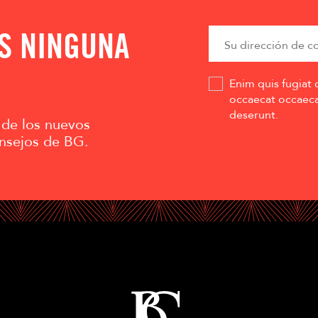
AS NINGUNA
Enim quis fugiat 
occaecat occaecat
deserunt.
 de los nuevos
nsejos de BG.