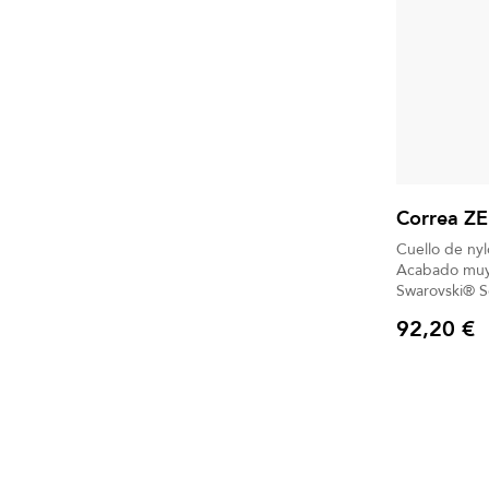
Correa Z
Cuello de ny
Acabado muy 
Swarovski® Separador frontal ZEN de metal
dorado ajust
92,20 €
metálico plast
Precio