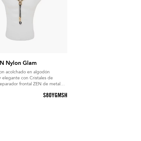
EN Nylon Glam
lon acolchado en algodón
elegante con Cristales de
able y gancho mosquetón
S80YGMSH
ificado.