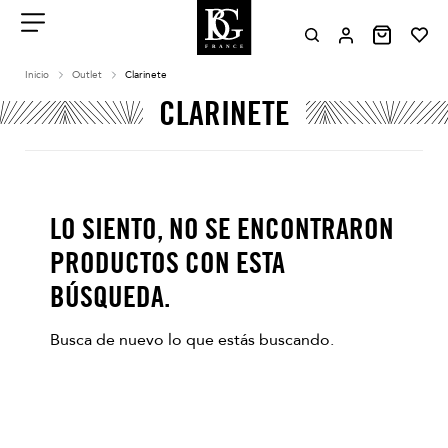
Aller
au
contenu
Menu
Inicio
Outlet
Clarinete
CLARINETE
LO SIENTO, NO SE ENCONTRARON
PRODUCTOS CON ESTA
BÚSQUEDA.
Busca de nuevo lo que estás buscando.