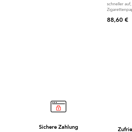
schneller auf, ers
Zigarettenpa
88,60 €
Preis
Sichere Zahlung
Zufri