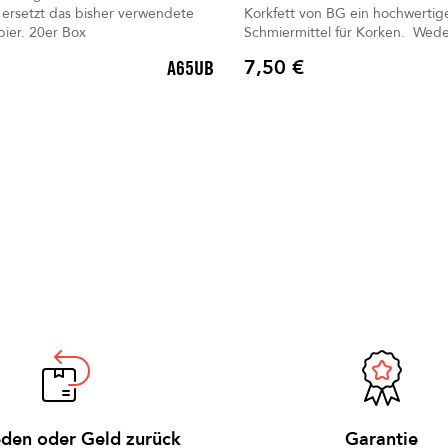
etzt das bisher verwendete
Korkfett von BG ein hochwertig
pier. 20er Box
Schmiermittel für Korken. Weder zu trocken
noch zu flüssig, um die Verbin
7,50 €
A65UB
zwischen verschiedenen Teilen 
Preis
Instruments zu erleicht
eden oder Geld zurück
Garantie