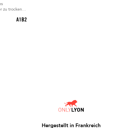
es
dungen
A1B2
des
ern. 2 Stück
Hergestellt in Frankreich