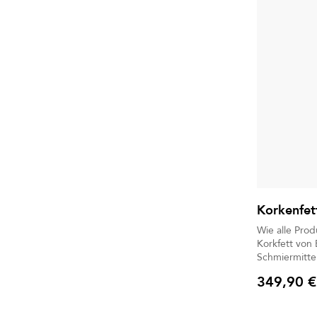
Korkenfet
Wie alle Prod
Korkfett von
Schmiermittel für Kor
noch zu flüs
349,90 €
zwischen ver
Preis
Instruments zu erleich
Stück