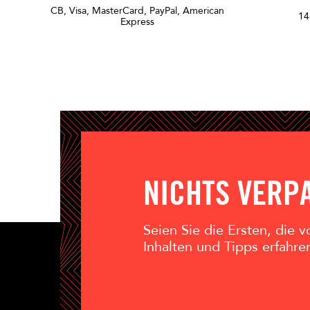
CB, Visa, MasterCard, PayPal, American
14
Express
NICHTS VERP
Seien Sie die Ersten, die
Inhalten und Tipps erfahre