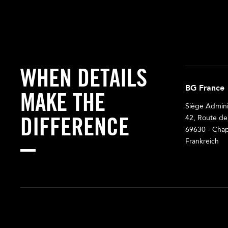
WHEN DETAILS
BG France
MAKE THE
Siège Adminis
DIFFERENCE
42, Route de
69630 - Chap
Frankreich