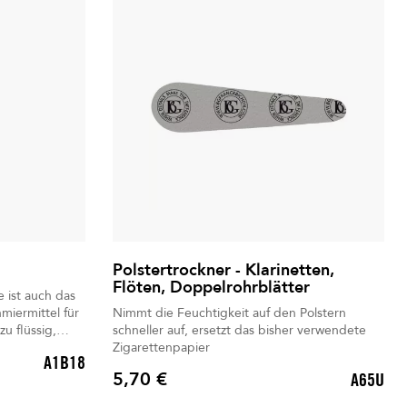
Polstertrockner - Klarinetten,
Flöten, Doppelrohrblätter
 ist auch das
miermittel für
Nimmt die Feuchtigkeit auf den Polstern
schneller auf, ersetzt das bisher verwendete
en zwischen
Zigarettenpapier
A1B18
ments zu
5,70 €
A65U
ück
Preis