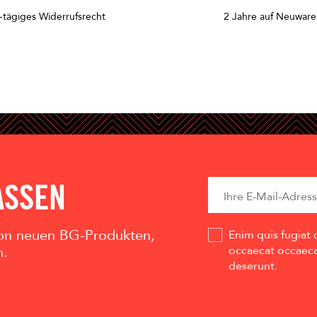
-tägiges Widerrufsrecht
2 Jahre auf Neuware
ASSEN
 von neuen BG-Produkten,
Enim quis fugiat 
n.
occaecat occaecat
deserunt.