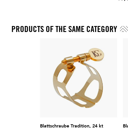
Preis
Metallverlängerung mit einer verstellbaren
Schnur und einen kunststoffbeschichteten
Metallhaken (um Stöße und Kratzer zu
vermeiden). BG bietet Ihnen ein Gurt für
PRODUCTS OF THE SAME CATEGORY
jeden Moment und jede Situation, sowie
für alle Körpertypen.
Blattschraube Tradition, 24 kt
Bl