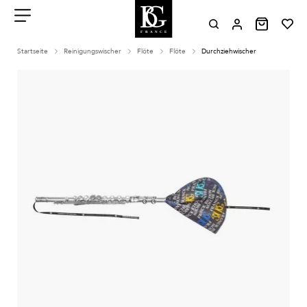
Aller
au
contenu
Menu
Startseite
Reinigungswischer
Flöte
Flöte
Durchziehwischer