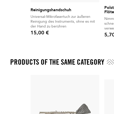
Polst
Reinigungshandschuh
Flöt
Universal-Mikrofasertuch zur äußeren
Nimmt
Reinigung des Instruments, ohne es mit
schnel
der Hand zu berühren
verwe
15,00 €
5,7
Preis
Preis
PRODUCTS OF THE SAME CATEGORY