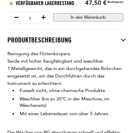
47,50 €
Preis
VERFÜGBARER LAGERBESTAND
Bruttopreis
−
+
In den Warenkorb
PRODUKTBESCHREIBUNG
Reinigung des Flötenkörpers.
Seide mit hoher Saugfähigkeit und waschbar.
1 Metallgewicht, das in ein durchgehendes Röhrchen
eingesetzt ist, um das Durchführen durch das
Instrument zu erleichtern.
Fusselt nicht, ohne chemische Produkte.
Waschbar (bis zu 30°C in der Maschine, im
Wäschenetz).
Mit einer Lebensdauer von über 5 Jahren.
Die Wischer von BG absorbieren schnell und effektiv,