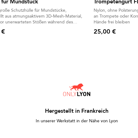
 für Mundstück
Trompetengurt F
roße Schutzhülle für Mundstücke,
Nylon, ohne Polsterung
llt aus atmungsaktivem 3D-Mesh-Material,
an Trompete oder Korn
vor unerwarteten Stößen während des
Hände frei bleiben
ts und leitet Feuchtigkeit ab.
 €
25,00 €
Preis
Hergestellt in Frankreich
In unserer Werkstatt in der Nähe von Lyon