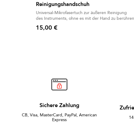
Reinigungshandschuh
Universal-Mikrofasertuch zur äußeren Reinigung
des Instruments, ohne es mit der Hand zu berühre
15,00 €
Preis
Sichere Zahlung
Zufri
CB, Visa, MasterCard, PayPal, American
14
Express