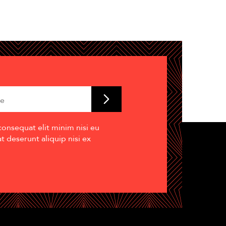
consequat elit minim nisi eu
 deserunt aliquip nisi ex