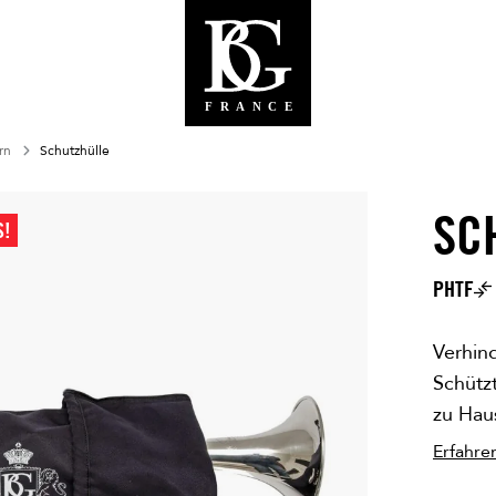
rn
Schutzhülle
SC
S!
NUR ONL
PHTF
Verhind
Schütz
zu Hau
Erfahre