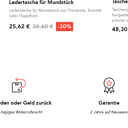
Tasche
Ledertasche für Mundstück
Tascheng
Ledertasche für Mundstück von Trompete, Kornett
hergeste
oder Flügelhorn
n
schützt 
Verkaufspreis
25,62 €
36,60 €
-30%
Transpor
48,30
Preis
Preis
eden oder Geld zurück
Garantie
-tägiges Widerrufsrecht
2 Jahre auf Neuware