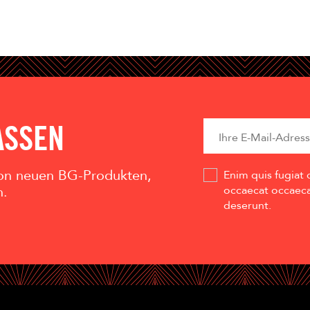
ASSEN
 von neuen BG-Produkten,
Enim quis fugiat 
n.
occaecat occaecat
deserunt.