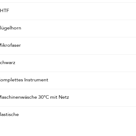
PHTF
lügelhorn
ikrofaser
chwarz
omplettes Instrument
aschinenwäsche 30°C mit Netz
lastische