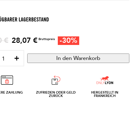
ÜGBARER LAGERBESTAND
s
28,07 €
-30%
0 €
Preis
Bruttopreis
+
In den Warenkorb
ERE ZAHLUNG
ZUFRIEDEN ODER GELD
HERGESTELLT IN
ZURÜCK
FRANKREICH