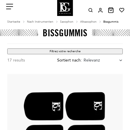
Aller
au
contenu
Menu
Startseite
Nach Instrumenten
Saxophon
Altsaxophon
Bissgummis
BISSGUMMIS
Filtrez votre recherche
17 results
Sortiert nach:
Relevanz