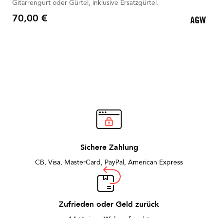
Gitarrengurt oder Gürtel, inklusive Ersatzgürtel.
70,00 €
AGW
Preis
Sichere Zahlung
CB, Visa, MasterCard, PayPal, American Express
Zufrieden oder Geld zurück