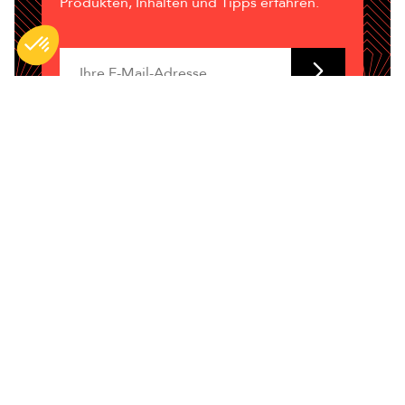
Produkten, Inhalten und Tipps erfahren.
Enim quis fugiat consequat elit minim
nisi eu occaecat occaecat deserunt
aliquip nisi ex deserunt.