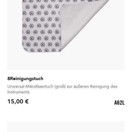
8Reinigungstuch
Universal-Mikrofasertuch (groß) zur äußeren Reinigung des
Instruments
15,00 €
A62L
Preis