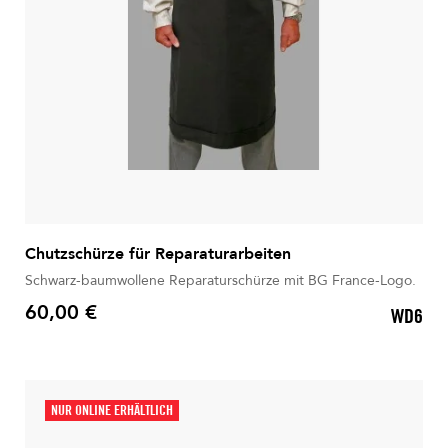
Chutzschürze für Reparaturarbeiten
Schwarz-baumwollene Reparaturschürze mit BG France-Logo.
60,00 €
WD6
Preis
NUR ONLINE ERHÄLTLICH