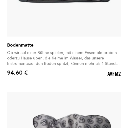
Bodenmatte
Ob wir auf einer Bühne spielen, mit einem Ensemble proben
oderzu Hause üben, die Keime im Wasser, das unsere
Instrumenteauf den Boden spritzt, können mehr als 4 Stunden
überdauern. Jetzt ist es wichtiger denn je,alle zusätzlichen
94,60 €
AVFM2
Vorsichtsmaßnahmen gegen das Virus zu ergreifen.
Preis