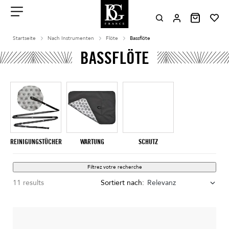
Aller
au
contenu
Menu
Startseite
Nach Instrumenten
Flöte
Bassflöte
BASSFLÖTE
REINIGUNGSTÜCHER
WARTUNG
SCHUTZ
Filtrez votre recherche
11 results
Sortiert nach:
Relevanz