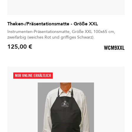
Theken-/Präsentationsmatte - Größe XXL
Instrumenten-Präsentationsmatte, Größe XXL 100x65 cm,
zweifarbig (weiches Rot und griffiges Schwarz).
125,00 €
WCM9XXL
Preis
NUR ONLINE ERHÄLTLICH