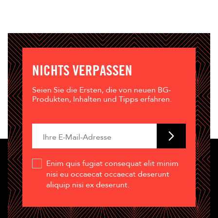
NICHTS VERPASSEN
Seien Sie die Ersten, die von neuen BG-
Produkten, Inhalten und Tipps erfahren.
Enim quis fugiat consequat elit minim
nisi eu occaecat occaecat deserunt
aliquip nisi ex deserunt.