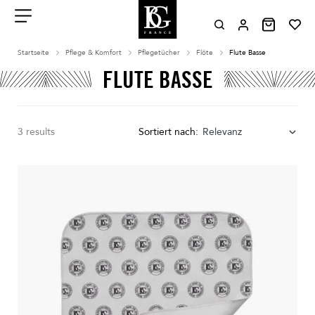
Aller
au
contenu
Menu
Startseite
Pflege & Komfort
Pflegetücher
Flöte
Flute Basse
FLUTE BASSE
3 results
Sortiert nach:
Relevanz