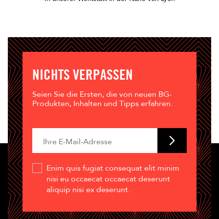
NICHTS VERPASSEN
Seien Sie die Ersten, die von neuen BG-
Produkten, Inhalten und Tipps erfahren.
Enim quis fugiat consequat elit minim
nisi eu occaecat occaecat deserunt
aliquip nisi ex deserunt.