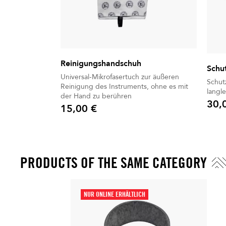
Reinigungshandschuh
Schu
Universal-Mikrofasertuch zur äußeren
Schutzhü
Reinigung des Instruments, ohne es mit
langl
der Hand zu berühren
30,
15,00 €
Preis
Preis
PRODUCTS OF THE SAME CATEGORY
NUR ONLINE ERHÄLTLICH