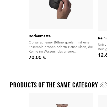
Bodenmatte
Rein
Ob wir auf einer Bühne spielen, mit einem
Unive
Ensemble proben oderzu Hause üben, die
Reini
Keime im Wassers, das unsere
12,
Instrumenteauf den Boden spritzt, können
70,00 €
Preis
Preis
mehr als 4 Stunden überdauern. Jetzt ist
es wichtiger denn je,alle zusätzlichen
Vorsichtsmaßnahmen gegen das Virus zu
ergreifen.
PRODUCTS OF THE SAME CATEGORY