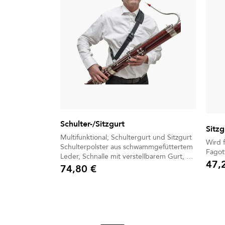
Schulter-/Sitzgurt
Sitzg
Multifunktional; Schultergurt und Sitzgurt
Wird 
Schulterpolster aus schwammgefüttertem
Fagott
Leder, Schnalle mit verstellbarem Gurt, 1
47,
Metallhaken BG bietet Ihnen für jeden
74,80 €
Preis
Preis
Moment und jede Situation sowie für jede
Art von Design einen passenden Gurt