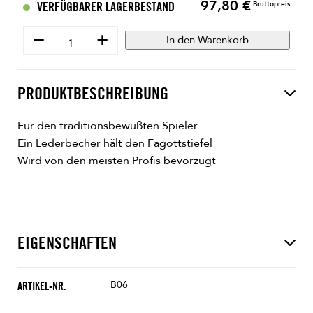
97,80 €
Preis
VERFÜGBARER LAGERBESTAND
Bruttopreis
−
+
In den Warenkorb
PRODUKTBESCHREIBUNG
Für den traditionsbewußten Spieler
Ein Lederbecher hält den Fagottstiefel
Wird von den meisten Profis bevorzugt
EIGENSCHAFTEN
B06
ARTIKEL-NR.