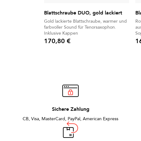
Blattschraube DUO, gold lackiert
Bl
Gold lackierte Blattschraube, warmer und
Ro
farbvoller Sound für Tenorsaxophon.
ausgew
Inklusive Kappen
170,80 €
1
Preis
Prei
Sichere Zahlung
CB, Visa, MasterCard, PayPal, American Express