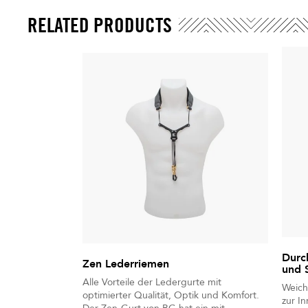
RELATED PRODUCTS
Durc
Zen Lederriemen
und 
Alle Vorteile der Ledergurte mit
Weich
optimierter Qualität, Optik und Komfort.
zur I