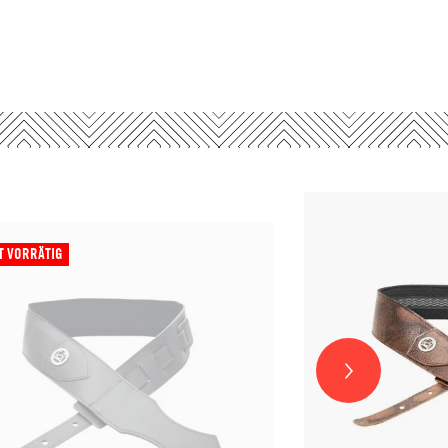
T VORRÄTIG