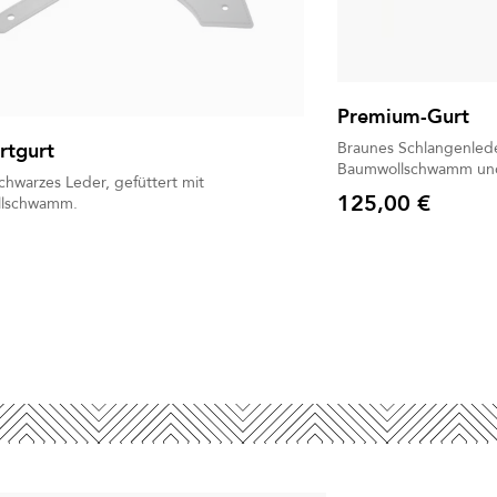
Premium-Gurt
rtgurt
Braunes Schlangenleder
Baumwollschwamm und
chwarzes Leder, gefüttert mit
125,00 €
lschwamm.
Preis