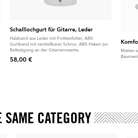
Schalllochgurt für Gitarre, Leder
Halsband aus Leder mit Frotteefutter, ABS-
Komfo
Gurtband mit verstellbarer Schnur, ABS-Haken zur
Befestigung an der Gitarrenrosette.
Mattes s
Baumwol
58,00 €
Preis
E SAME CATEGORY