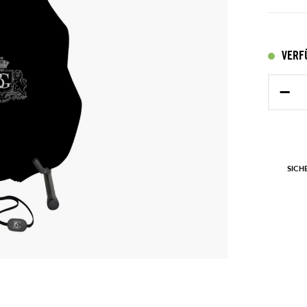
VERF
−
SICH