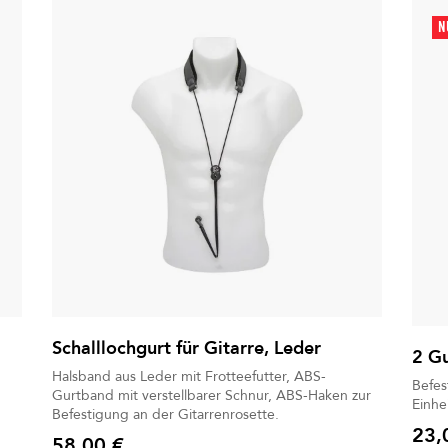
N
Schalllochgurt für Gitarre, Leder
2 Gu
Halsband aus Leder mit Frotteefutter, ABS-
Befes
Gurtband mit verstellbarer Schnur, ABS-Haken zur
Einhe
Befestigung an der Gitarrenrosette.
23,
58,00 €
Preis