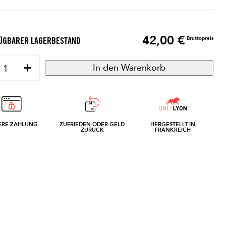
42,00 €
Preis
Bruttopreis
ÜGBARER LAGERBESTAND
+
In den Warenkorb
ERE ZAHLUNG
ZUFRIEDEN ODER GELD
HERGESTELLT IN
ZURÜCK
FRANKREICH