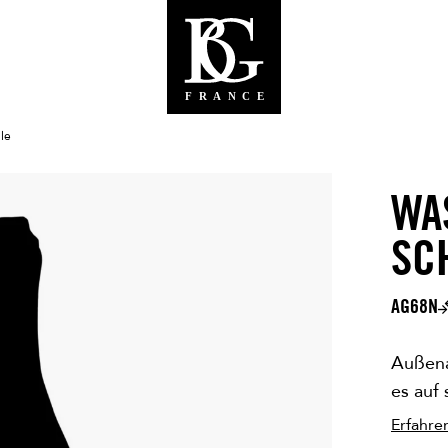
le
WA
SC
AG68N
Außena
es auf 
Erfahre