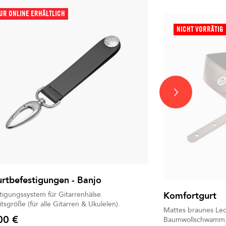
UR ONLINE ERHÄLTLICH
NICHT VORRÄTIG
rtbefestigungen - Banjo
tigungssystem für Gitarrenhälse.
Komfortgurt
itsgröße (für alle Gitarren & Ukulelen).
Mattes braunes Lede
00 €
Baumwollschwamm