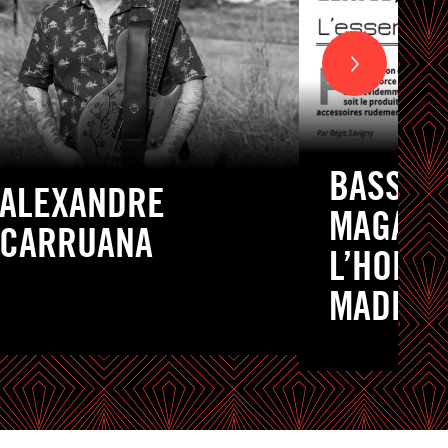
BASSIS
ALEXANDRE
MAGAZI
CARRUANA
L’HONNE
MADE I