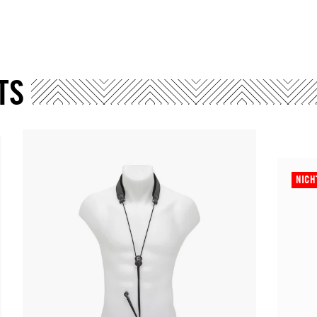
TS
NICH