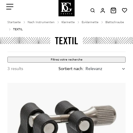
Aller
au
contenu
Menu
Startseite
Nach Instrumenten
Klarinette
Es-klarinette
Blattschraube
TEXTIL
TEXTIL
Filtrez votre recherche
3 results
Sortiert nach:
Relevanz