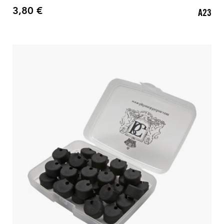
3,80 €
A23
Preis