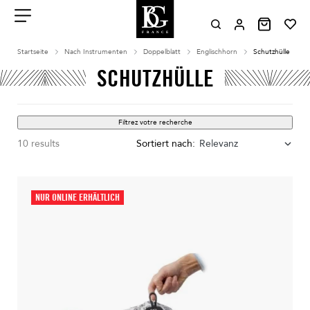
Aller
au
contenu
Menu
Startseite
Nach Instrumenten
Doppelblatt
Englischhorn
Schutzhülle
SCHUTZHÜLLE
Filtrez votre recherche
10 results
Sortiert nach:
Relevanz
NUR ONLINE ERHÄLTLICH