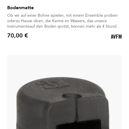
Bodenmatte
Ob wir auf einer Bühne spielen, mit einem Ensemble proben
oderzu Hause üben, die Keime im Wassers, das unsere
Instrumenteauf den Boden spritzt, können mehr als 4 Stunden
überdauern. Jetzt ist es wichtiger denn je,alle zusätzlichen
70,00 €
AVFM
Vorsichtsmaßnahmen gegen das Virus zu ergreifen.
Preis