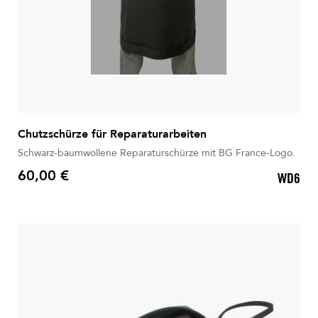
Chutzschürze für Reparaturarbeiten
Schwarz-baumwollene Reparaturschürze mit BG France-Logo.
60,00 €
WD6
Preis