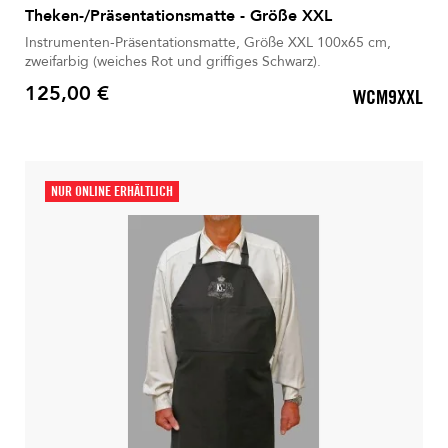
Theken-/Präsentationsmatte - Größe XXL
Instrumenten-Präsentationsmatte, Größe XXL 100x65 cm,
zweifarbig (weiches Rot und griffiges Schwarz).
125,00 €
WCM9XXL
Preis
NUR ONLINE ERHÄLTLICH