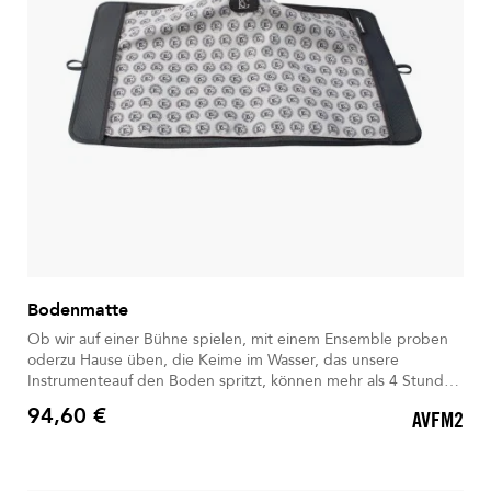
Bodenmatte
Ob wir auf einer Bühne spielen, mit einem Ensemble proben
oderzu Hause üben, die Keime im Wasser, das unsere
Instrumenteauf den Boden spritzt, können mehr als 4 Stunden
überdauern. Jetzt ist es wichtiger denn je,alle zusätzlichen
94,60 €
AVFM2
Vorsichtsmaßnahmen gegen das Virus zu ergreifen.
Preis