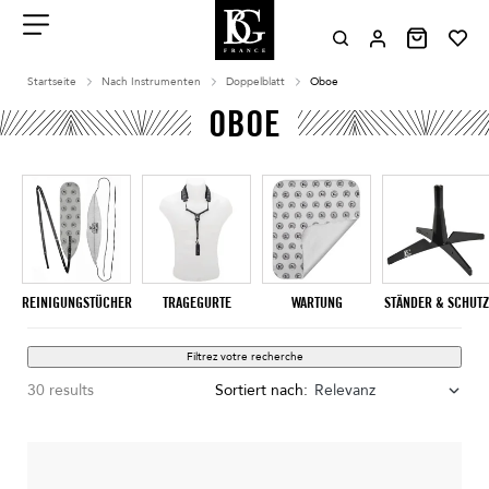
Aller
au
contenu
Menu
Startseite
Nach Instrumenten
Doppelblatt
Oboe
OBOE
REINIGUNGSTÜCHER
TRAGEGURTE
WARTUNG
STÄNDER & SCHUTZ
Filtrez votre recherche
30 results
Sortiert nach:
Relevanz