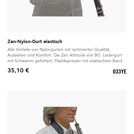
Zen-Nylon-Gurt elastisch
Alle Vorteile von Nylongurten mit optimierter Qualität,
Aussehen und Komfort. Die Zen Attitude von BG. Ledergurt
mit Schwamm gefüttert, Plastikspreizer mit elastischem Band,
Metallhaken mit 2 Lederverbindungsstücken .Einfach und
35,10 €
O33YE
schnell in der Anwendung. BG bietet Ihnen für jeden Moment
Preis
und jede Situation sowie für jede Art von Design ein
passendes Band.