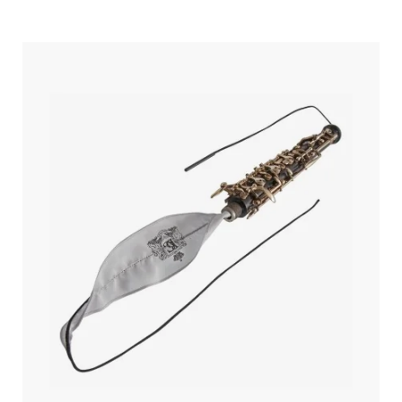
und jede Situation sowie für jede Art von Design ein
passendes Band.