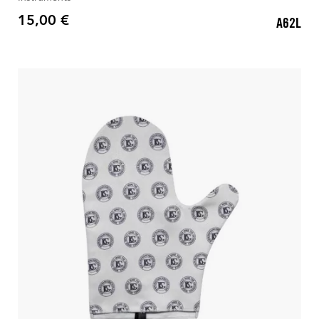
15,00 €
A62L
Preis