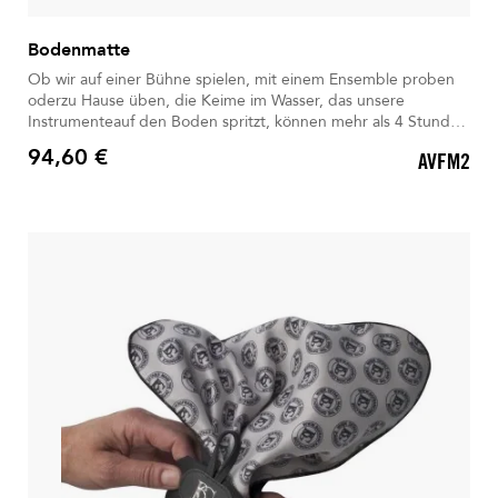
Bodenmatte
Ob wir auf einer Bühne spielen, mit einem Ensemble proben
oderzu Hause üben, die Keime im Wasser, das unsere
Instrumenteauf den Boden spritzt, können mehr als 4 Stunden
überdauern. Jetzt ist es wichtiger denn je,alle zusätzlichen
94,60 €
AVFM2
Vorsichtsmaßnahmen gegen das Virus zu ergreifen.
Preis