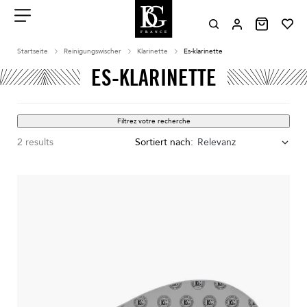
Aller
au
contenu
Menu
Startseite
Reinigungswischer
Klarinette
Es-klarinette
ES-KLARINETTE
Filtrez votre recherche
2 results
Sortiert nach:
Relevanz