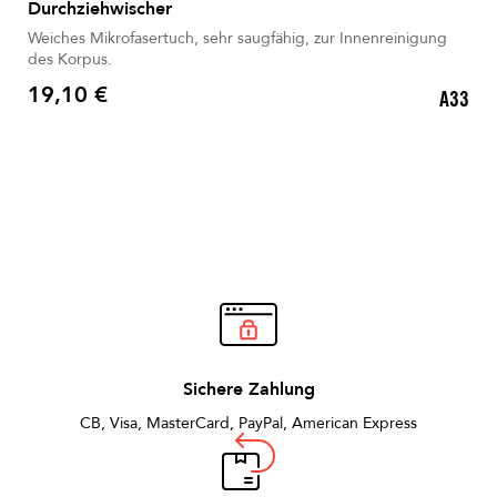
Durchziehwischer
Weiches Mikrofasertuch, sehr saugfähig, zur Innenreinigung
des Korpus.
19,10 €
A33
Preis
Sichere Zahlung
CB, Visa, MasterCard, PayPal, American Express