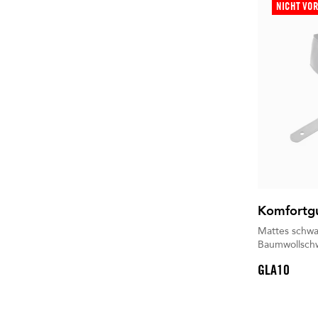
NICHT VO
Komfortg
Mattes schwar
Baumwollsc
GLA10