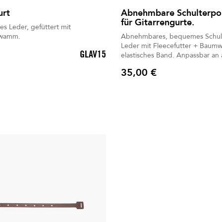
urt
Abnehmbare Schulterpo
für Gitarrengurte.
s Leder, gefüttert mit
hwamm.
Abnehmbares, bequemes Schult
Leder mit Fleecefutter + Baum
GLAV15
elastisches Band. Anpassbar an alle Arten von
Gurten.
35,00 €
Preis