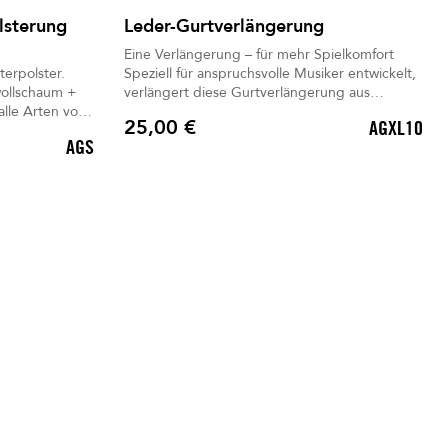
lsterung
Leder-Gurtverlängerung
Eine Verlängerung – für mehr Spielkomfort
erpolster.
Speziell für anspruchsvolle Musiker entwickelt,
wollschaum +
verlängert diese Gurtverlängerung aus
schwarzem Leder Ihren Gurt um 15 cm. Ideal
25,00 €
AGXL10
für tiefere Spielpositionen oder das Tragen
Preis
AGS
dicker Kleidung – ganz ohne Kompromisse
beim Komfort.