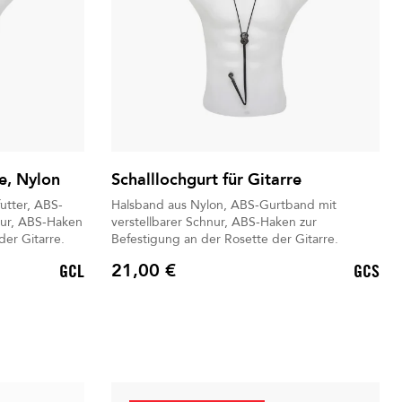
re, Nylon
Schalllochgurt für Gitarre
utter, ABS-
Halsband aus Nylon, ABS-Gurtband mit
nur, ABS-Haken
verstellbarer Schnur, ABS-Haken zur
der Gitarre.
Befestigung an der Rosette der Gitarre.
21,00 €
GCL
GCS
Preis