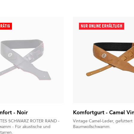
RRÄTIG
NUR ONLINE ERHÄLTLICH
fort - Noir
Komfortgurt - Camel Vi
TTES SCHWARZ ROTER RAND -
Vintage Camel-Leder, gefüttert 
amm - Für akustische und
Baumwollschwamm.
itarren.