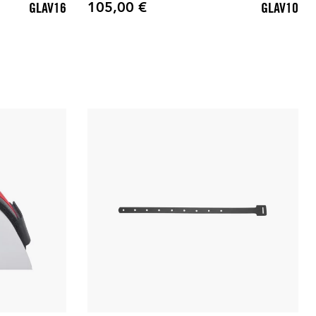
105,00 €
GLAV16
GLAV10
Preis