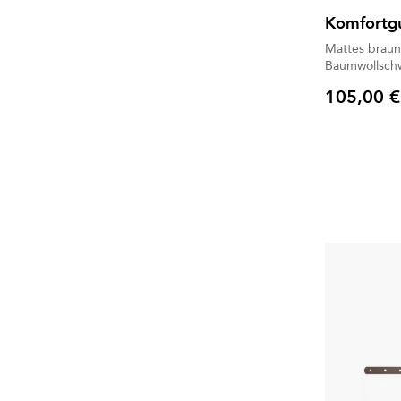
Komfortg
Mattes braune
Baumwollsc
105,00 €
Preis