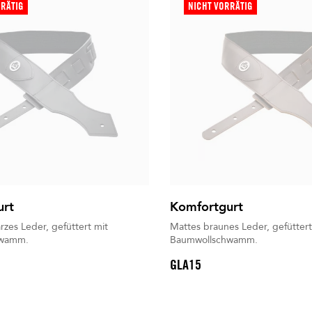
RRÄTIG
NICHT VORRÄTIG
urt
Komfortgurt
zes Leder, gefüttert mit
Mattes braunes Leder, gefüttert
hwamm.
Baumwollschwamm.
GLA15