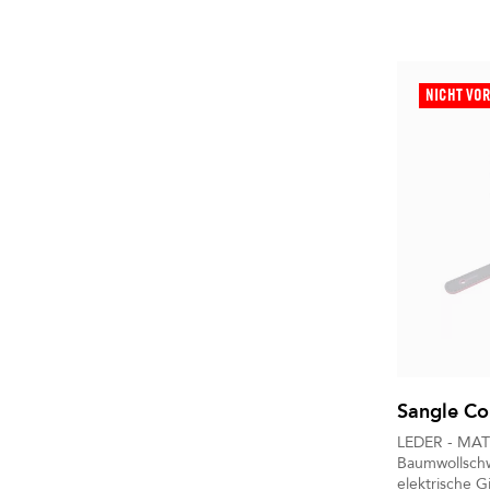
NICHT VO
Sangle Con
LEDER - MA
Baumwollschw
elektrische G